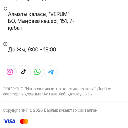
30
Page
31
Page
Алматы қаласы, 'VERUM'
32
Page
БО, Мыңбаев көшесі, 151, 7-
33
Page
қабат
34
Page
35
Page
36
Page
Дс-Жм, 9:00 - 18:00
37
Page
38
Page
39
Page
40
Page
41
Page
42
Page
"1Fit" ЖШС "Инновациялық технологиялар паркі" Дербес
43
Page
кластерлік қорының (Астана Хаб) қатысушысы
44
Page
45
Page
Copyright ©1Fit,
2026
Барлық құқықтар сақталған
.
46
Page
47
Page
48
Page