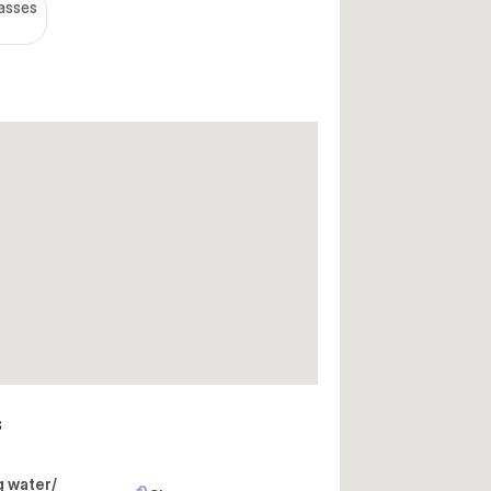
lasses
s
g water/