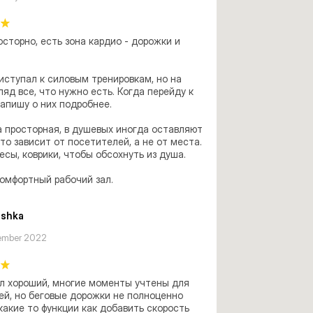
осторно, есть зона кардио - дорожки и 
иступал к силовым тренировкам, но на 
ляд все, что нужно есть. Когда перейду к 
апишу о них подробнее. 

 просторная, в душевых иногда оставляют 
это зависит от посетителей, а не от места. 
весы, коврики, чтобы обсохнуть из душа. 

омфортный рабочий зал.
ushka
ember 2022
л хороший, многие моменты учтены для 
й, но беговые дорожки не полноценно 
какие то функции как добавить скорость 