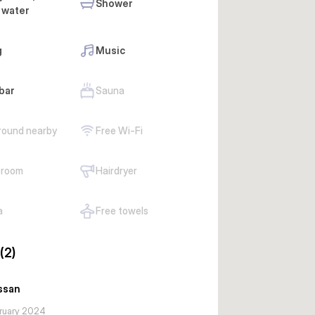
Shower
 water
g
Music
bar
Sauna
round nearby
Free Wi-Fi
 room
Hairdryer
a
Free towels
(2)
ssan
ruary 2024