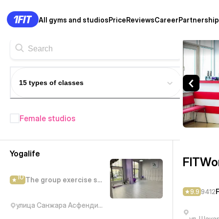
All gyms and studios
Price
Reviews
Career
Partnership
FITWorx — Fitness center As
15 types of classes
Female studios
Fitness studios in Astana
— 310+
Yogalife
FITWo
10
The group exercise studio
9.9
9412
улица Санжара Асфендиярова, 4
ул. Шака