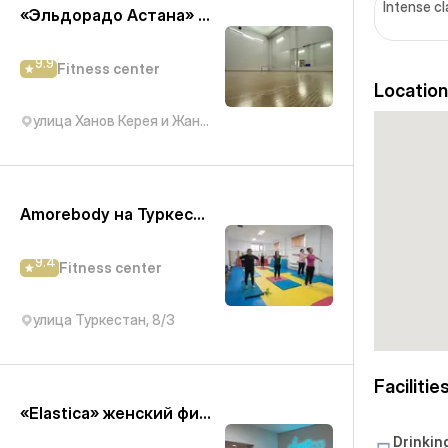
Intense c
«Эльдорадо Астана» ЖК Олимп палас 2
9.9
Fitness center
Location
улица Ханов Керея и Жанибека, 22
Amorebody на Туркестан
9.4
Fitness center
улица Туркестан, 8/3
Facilitie
«Elastica» женский фитнес на Байтурсынова 49/1
Drinkin