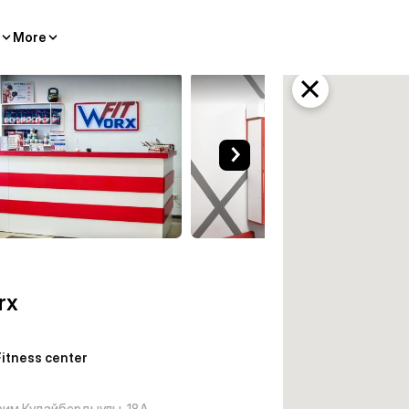
More
tana
rx
Fitness center
рим Кудайбердыулы, 18А