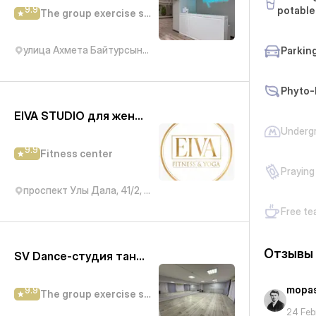
9.9
potable
The group exercise studio
улица Ахмета Байтурсынова, 49/1
Parkin
Phyto-
EIVA STUDIO для женщин
Underg
9.9
Fitness center
Praying
проспект Улы Дала, 41/2, подъезд 4
Free te
Отзывы
SV Dance-студия танца на Куйши Дина
mopa
9.9
The group exercise studio
24 Feb