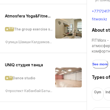
+77172417
Atmosfera Yoga&Fitness (Калдаякова)
fitworx.kz
9.9
The group exercise studio
About st
FITWorx -
улица Шамши Калдаякова, 3
атмосфер
комфортно
See more
UNIQ студия танца
10
Types of
Dance studio
проспект Кабанбай Батыра, 9/7
Gym
In