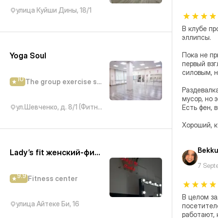
улица Куйши Дины, 18/1
В клубе пр
эллипсы. 

Yoga Soul
Пока не пр
первый взг
силовым, н
10
The group exercise studio
Раздевалка
мусор, но 
ул.Шевченко, д. 8/1 (Фитнес клуб Арлан)
Есть фен, 
Хороший, к
Bekk
Lady’s fit женский-фитнес
7 Sept
9.9
Fitness center
В целом за
улица Айтеке Би, 16
посетителе
работают, 