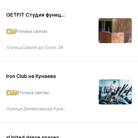
GETFIT Студия функциональных тренировок и растяжки для девушек (Шарля де Голля, 3а)
10
Fitness center
улица Шарля де Голля, 3А
Iron Club на Кунаева
9.8
Fitness center
улица Динмухамеда Кунаева, 14
«United dance space» БЦ Фаворит