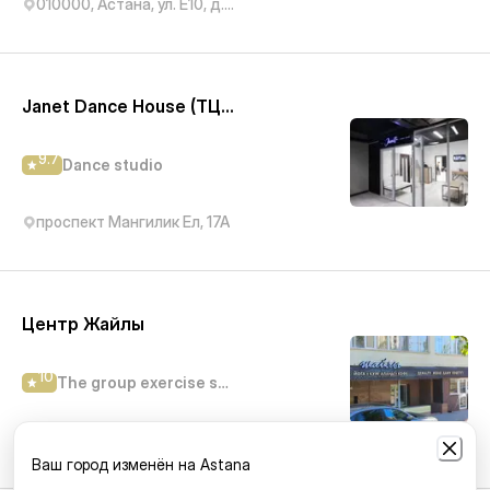
010000, Астана, ул. Е10, д. 11
Janet Dance House (ТЦ "Korkem Center")
9.7
Dance studio
проспект Мангилик Ел, 17А
Центр Жайлы
10
The group exercise studio
улица Аманжола Болекпаева, 8
Ваш город изменён на Astana