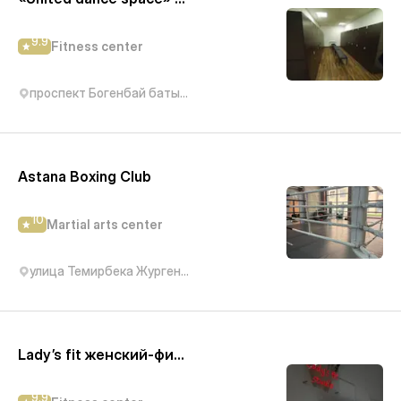
9.9
Fitness center
проспект Богенбай батыра, 56А
Astana Boxing Club
10
Martial arts center
улица Темирбека Жургенова, 19
Lady’s fit женский-фитнес
9.9