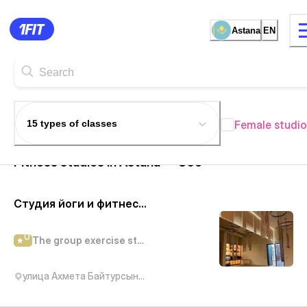
Astana
EN
15 types of classes
Female studio
Fitness studios in Astana
— 305+
Студия йоги и фитнеса «Atmosfera» на Нурмагамбетова
0
The group exercise studio
улица Ахмета Байтурсынова