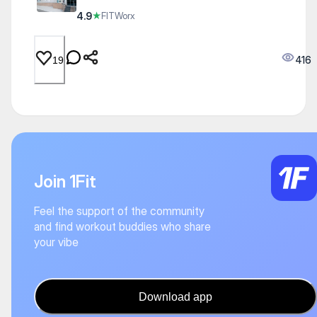
4.9
★
FITWorx
416
19
Join 1Fit
Feel the support of the community
and find workout buddies who share
your vibe
Download app