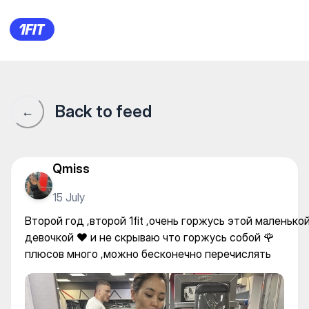
FITWorx — Gym
Back to feed
←
Qmiss
15 July
Второй год ,второй 1fit ,очень горжусь этой маленько
девочкой ❤️ и не скрываю что горжусь собой 🌹
плюсов много ,можно бесконечно перечислять