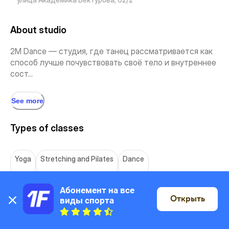
About studio
2M Dance — студия, где танец рассматривается как
способ лучше почувствовать своё тело и внутреннее
сост...
See more
Types of classes
Yoga
Stretching and Pilates
Dance
Абонемент на все 
Открыть
виды спорта
Location
On the map