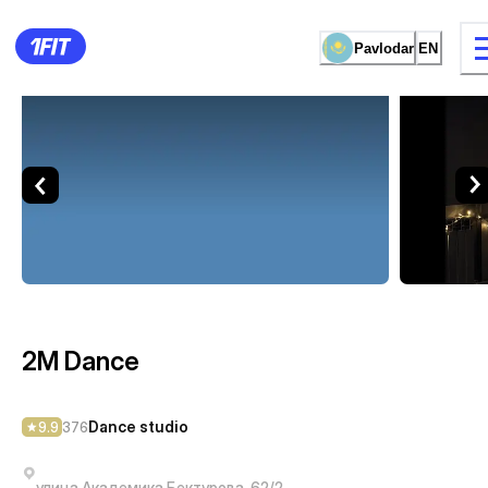
Pavlodar
EN
2M Dance — Dance studio Pa
11 types of classes
Female studio
2M Dance
Dance studio
9.9
376
улица Академика Бектурова, 62/2