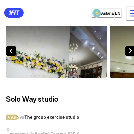
Astana
EN
Solo Way studio — The group 
15 types of classes
Female studio
Solo Way studio
The group exercise studio
9.9
999
проспект Кабанбай Батыра, 58Бк1