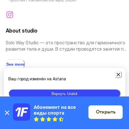
About studio
Solo Way Studio — это пространство для гармоничного
развития тела и души. В студии проводятся занятия п...
See more
Ваш город изменён на Astana
Types of classes
Вернуть Uralsk
Yoga
Other yoga
Hatha-yoga
Intense classes
Dance
Абонемент на все 
Открыть
виды спорта
On the map
Latin American dances