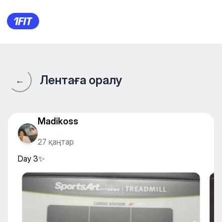
Mind Of Body — Gym
Лентаға оралу
←
Madikoss
27 қаңтар
Day 3✨