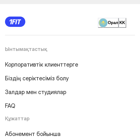
Орал
KK
Ынтымақтастық
Корпоративтік клиенттерге
Біздің серіктесіміз болу
Залдар мен студиялар
FAQ
Құжаттар
Абонемент бойынша