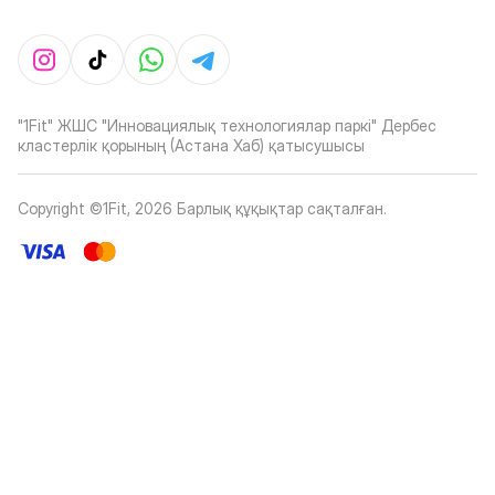
"1Fit" ЖШС "Инновациялық технологиялар паркі" Дербес
кластерлік қорының (Астана Хаб) қатысушысы
Copyright ©1Fit,
2026
Барлық құқықтар сақталған
.