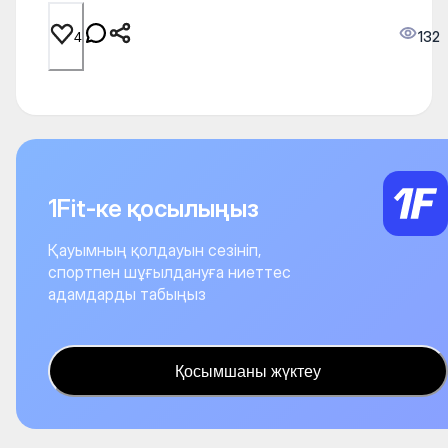
132
4
1Fit-ке қосылыңыз
Қауымның қолдауын сезініп,
спортпен шұғылдануға ниеттес
адамдарды табыңыз
Қосымшаны жүктеу