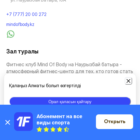
+7 (777) 20 00 272
mindofbody.kz
Зал туралы
Фитнес клуб Mind Of Body на Наурызбай батыра -
атмосферный фитнес-центр для тех, кто готов стать
лучшей...
Қалаңыз Алматы болып өзгертілді
Тағыда көру
Орал қаласын қайтару
Жаттығу түрлері
Абонемент на все 
Открыть
виды спорта
Картада
Жаттығу залы
Өздігінен жаттығу