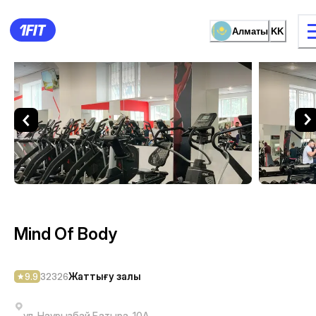
Алматы
KK
Mind Of Body — Жаттығу з
жаттығу түрі
Әйелдерге арналған залда
Mind Of Body
Жаттығу залы
9.9
32326
ул. Наурызбай Батыра, 10А