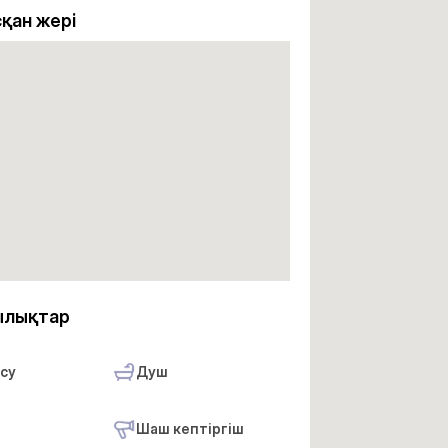
қан жері
ылықтар
 су
Душ
Шаш кептіргіш