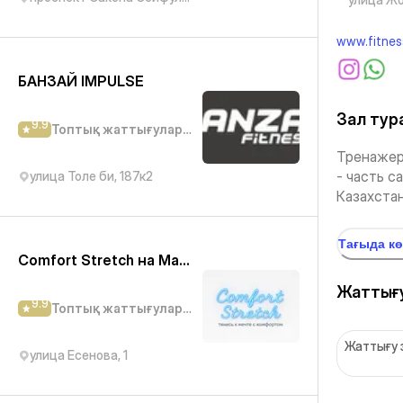
www.fitnes
БАНЗАЙ IMPULSE
Зал тур
9.9
Топтық жаттығулар студиясы
Тренажерн
- часть с
улица Толе би, 187к2
Казахстане
Тағыда к
Comfort Stretch на Макатаева
Жаттығу
9.9
Топтық жаттығулар студиясы
Жаттығу 
улица Есенова, 1