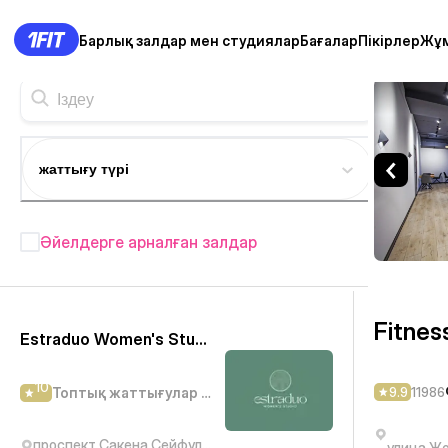
Барлық залдар мен студиялар
Бағалар
Пікірлер
Жұ
FitnessBlitz — Фитнес-орт
жаттығу түрі
Әйелдерге арналған залдар
Алматы фитнес студиялары
—
419+
Fitnes
Estraduo Women's Studio
10
9.9
11986
Топтық жаттығулар студиясы
проспект Сакена Сейфуллина, 330
улица Ж