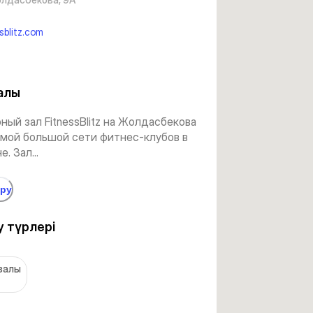
sblitz.com
алы
ый зал FitnessBlitz на Жолдасбекова
амой большой сети фитнес-клубов в
. Зал...
өру
 түрлері
залы