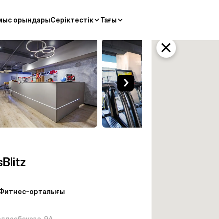
мыс орындары
Серіктестік
Тағы
алығы Алматы
sBlitz
Фитнес-орталығы
олдасбекова, 9А