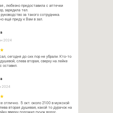
я , любезно предоставила с аптечки 
р, зарядила тел. 

руководство за такого сотрудника. 
о ещё приду к Вам в зал.
ya
ан 2024
сал, сегодня до сих пор не убрали. Кто-то 
душевой, слева вторая, сверху на лейке 
с оставил.
ya
н 2024
е отлично.  5 окт. около 21:00 в мужской 
лева вторая душевая, какой то дурачок на 
йку вверху положил пучок волос.