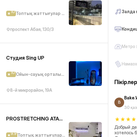
Залда 
10
Топтық жаттығулар студиясы
Конди
проспект Абая, 130/3
Метро
Студия Sing UP
Намазх
10
Ойын-сауық орталығы
Пікірле
8-й микрорайон, 19А
Bake
B
30 қа
PROSTRETCHING ATAKENT
Добрый ден
хотелось 
9.9
Топтық жаттығулар студиясы