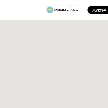
Алматы
KK
Жүктеу