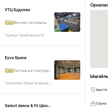
Орналас
УТЦ Будокан
9.9
Фитнес-орталығы
улица Торайгырова, 51
Eyva Space
9.9
Топтық жаттығулар студиясы
Ыңғайл
проспект Юрия Гагарина, 277/7
Ішетін
Сауна
Select dance & fit Школа танцев для девушек