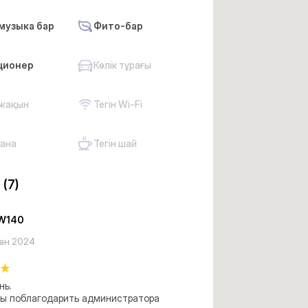
музыка бар
Фито-бар
ционер
Көлік тұрағы
 жақын
Тегін Wi-Fi
ана
Тегін шай
р
(7)
.W140
зан 2024
ь.

бы поблагодарить администратора 