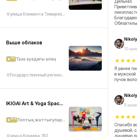
Дильназ.

Приветлива
лекопласте
улица Климента Тимирязева, 42/10А
Благодарю 
Обязательн
Nikol
Выше облаков
10 қаз
10
Таза ауадағы алаң
Я ранее пи
в мужской 
Государственный региональный природный парк Медеу
пучок воло
Nikol
IKIGAI Art & Yoga Space студия творчества и йоги
5 қаза
9.9
Топтық жаттығулар студиясы
Спасибо вс
душевой, с
улица Кунаева, 162
душевую ле