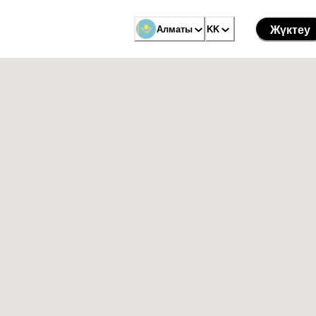
Алматы
KK
Жүктеу