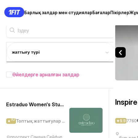
Барлық залдар мен студиялар
Бағалар
Пікірлер
Жұ
Inspire Stretching — Фитн
жаттығу түрі
Әйелдерге арналған залдар
Алматы фитнес студиялары
—
412+
Inspir
Estraduo Women's Studio
10
9.9
7760
Топтық жаттығулар студиясы
проспект Сакена Сейфуллина, 330
бульвар 