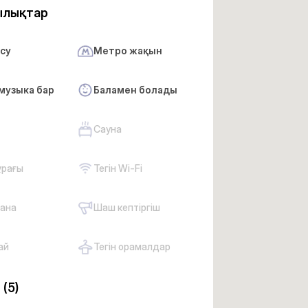
ылықтар
 су
Метро жақын
музыка бар
Баламен болады
Сауна
ұрағы
Тегін Wi-Fi
ана
Шаш кептіргіш
ай
Тегін орамалдар
р
(5)