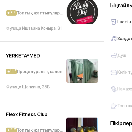
Ыңғайл
9.7
Топтық жаттығулар студиясы
Ішетін
улица Иштвана Коныра, 31
Залда 
YERKETAYMED
Душ
9.9
Процедуралық салон
Көлік т
улица Щепкина, 35Б
Намазх
Тегін ш
Flexx Fitness Club
Пікірле
9.9
Топтық жаттығулар студиясы