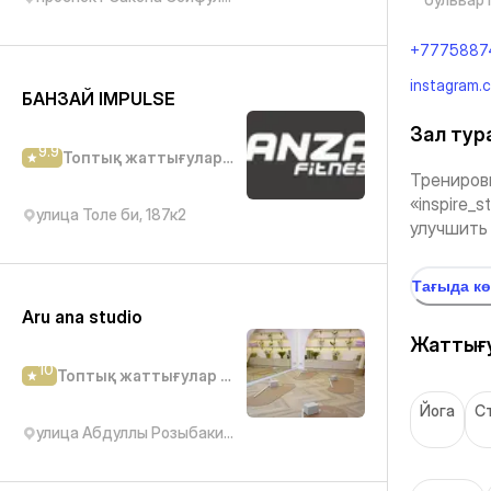
+7775887
instagram
БАНЗАЙ IMPULSE
Зал тур
9.9
Топтық жаттығулар студиясы
Трениров
«inspire_
улица Толе би, 187к2
улучшить 
Тағыда к
Aru ana studio
Жаттығу
10
Топтық жаттығулар студиясы
Йога
С
улица Абдуллы Розыбакиева, 320