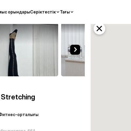
мыс орындары
Серіктестік
Тағы
ес-орталығы Алматы
e Stretching
Фитнес-орталығы
Мендикулова, 66А