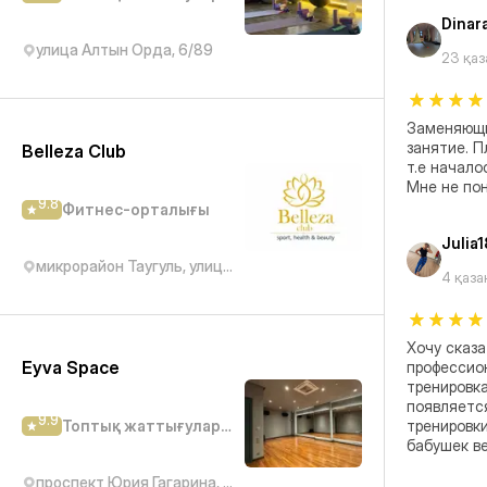
Dinar
улица Алтын Орда, 6/89
23 қа
Заменяющи
занятие. П
Belleza Club
т.е началос
Мне не по
9.8
Фитнес-орталығы
Julia
микрорайон Таугуль, улица Рыскулбекова, 28/2
4 қаза
Хочу сказа
Eyva Space
профессион
тренировка
появляется
9.9
Топтық жаттығулар студиясы
тренировки
бабушек в
проспект Юрия Гагарина, 277/7