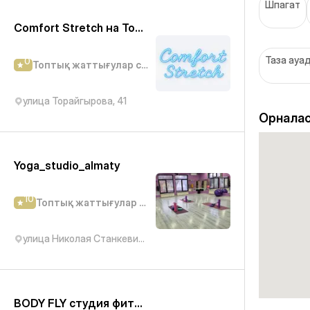
Шпагат
Comfort Stretch на Торайгырова
Таза ауад
0
Топтық жаттығулар студиясы
улица Торайгырова, 41
Орналас
Yoga_studio_almaty
10
Топтық жаттығулар студиясы
улица Николая Станкевича, 43
BODY FLY студия фитнеса и танцев