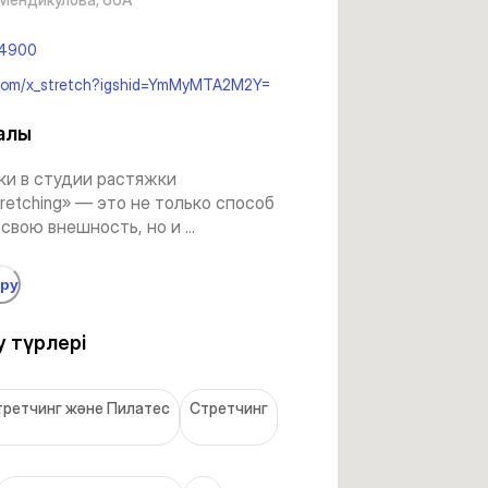
4900
.com/x_stretch?igshid=YmMyMTA2M2Y=
алы
ки в студии растяжки
stretching» — это не только способ
свою внешность, но и ...
өру
 түрлері
третчинг және Пилатес
Стретчинг