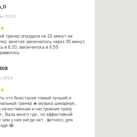
a_O
зан 2024
й тренер опаздала на 20 минут на 
люс занятие закончилось через 35 минут, 
ь в 8.20, закончилось в 8.55

нравилось
1808
н 2024
ть что Анастасия самый лучший и 
альный тренер 🔥 музыка шикарная , 
 качественная и настроение сразу 
 , была много где , но эффективной 
 чем у нее нигде нет , фитнесс для 
езде 😂