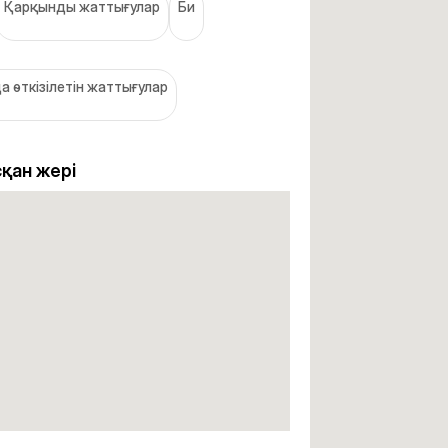
Қарқынды жаттығулар
Би
а өткізілетін жаттығулар
қан жері