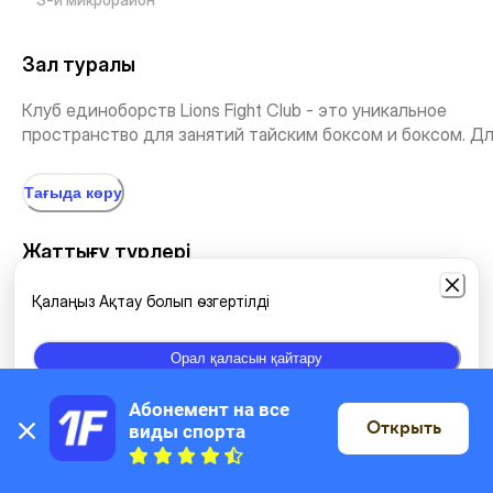
Зал туралы
Клуб единоборств Lions Fight Club - это уникальное
пространство для занятий тайским боксом и боксом. Дл.
Тағыда көру
Жаттығу түрлері
Қалаңыз Ақтау болып өзгертілді
Жекпе-жек түрлері
MMA
Күрес
Бокс
Орал қаласын қайтару
Абонемент на все 
Орналасқан жері
Открыть
виды спорта
Картада