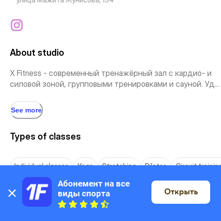
About studio
X Fitness - современный тренажёрный зал с кардио- и
силовой зоной, групповыми тренировками и сауной. Уд...
See more
Types of classes
Individual classes
Yoga
Stretching
Pilates
Circuit trainin
Абонемент на все 
Открыть
виды спорта
On the map
Fitness intensive
TRX
Dance