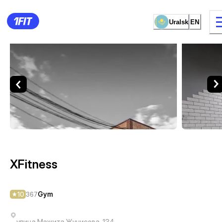
Uralsk
EN
XFitness — Gym Uralsk
12 types of classes
Female studio
XFitness
Gym
10
367
улица Мажита Жунисова, 134