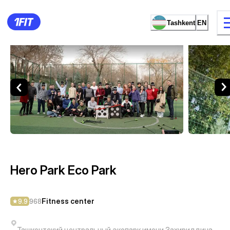
Tashkent
EN
Hero Park Eco Park — Fitness
13 types of classes
Female studio
Hero Park Eco Park
Fitness center
9.9
968
Ташкентский центральный экопарк имени Захириддина