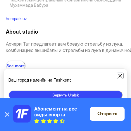
Мухаммада Бабура
heropark.uz
About studio
Арчери Таг предлагает вам боевую стрельбу из лука,
комбинацию вышибалы и стрельбы из лука в динамичной 
See more
Ваш город изменён на Tashkent
Types of classes
Вернуть Uralsk
Team sports
Абонемент на все 
Открыть
виды спорта
On the map
Location