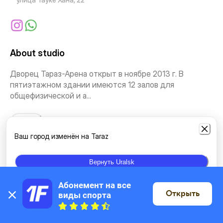
About studio
Дворец Тараз-Арена открыт в ноябре 2013 г. В
пятиэтажном здании имеются 12 залов для
общефизической и а...
See more
Ваш город изменён на Taraz
Types of classes
Вернуть Uralsk
Individual classes
Swimming
Абонемент на все 
Открыть
виды спорта
On the map
Location