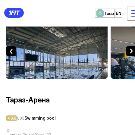
Taraz
EN
Тараз-Арена — Swimming po
11 types of classes
Female studio
Тараз-Арена
Swimming pool
9.6
883
улица Тауке Хана, 22