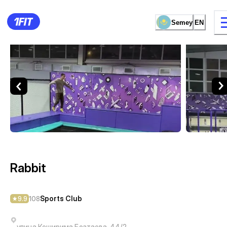
Semey
EN
Rabbit — Sports Club Semey
14 types of classes
Female studio
Rabbit
Sports Club
9.9
108
улица Кеширима Бозтаева, 44/2