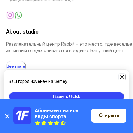
About studio
Развлекательный центр Rabbit – это место, где веселье
активный отдых сливаются воедино. Батутный цент...
See more
Ваш город изменён на Semey
Types of classes
Вернуть Uralsk
Climbing, Rock climbing
Acrobatics
Абонемент на все 
Открыть
виды спорта
On the map
Location