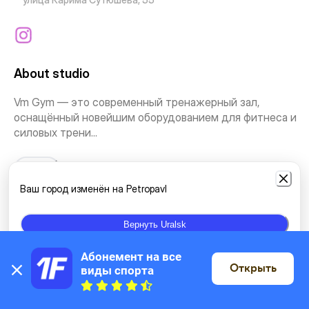
About studio
Vm Gym — это современный тренажерный зал,
оснащённый новейшим оборудованием для фитнеса и
силовых трени...
See more
Ваш город изменён на Petropavl
Types of classes
Вернуть Uralsk
Individual classes
Абонемент на все 
Открыть
виды спорта
On the map
Location