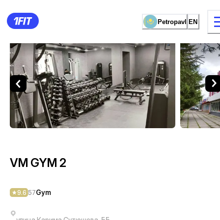
Petropavl
EN
VM GYM 2 — Gym Petropavl
10 types of classes
Female studio
VM GYM 2
Gym
9.6
57
улица Карима Сутюшева, 55