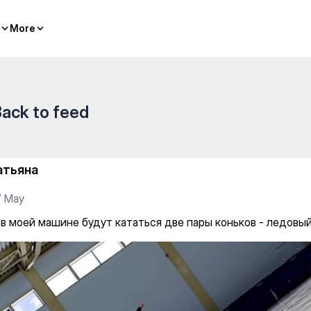
 sports
More
More
ack to feed
атьяна
7 May
 в моей машине будут кататься две пары коньков - ледовый