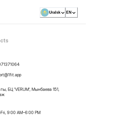
Uralsk
EN
cts
071371064
ort@1fit.app
ты, БЦ 'VERUM', Мынбаева 151,
таж
Fri, 9:00 AM–6:00 PM