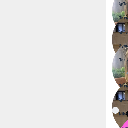
@Тат
Тат
@Зул
Зул
Тать
Посм
Тат
@Nik
Niko
Кака