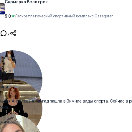
Сарыарка ​Велотрек
5.0
★
Легкоатлетический спортивный комплекс Qazaqstan
7
as
25 June
сно👏
ьяна
27 May
ьфия Ансатова я наугад зашла в Зимние виды спорта. Сейчас в 
пока.
ьфия
27 May