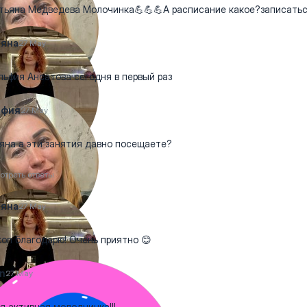
ьяна Медведева Молочинка💪💪💪А расписание какое?записать
ьяна
27 May
ьфия Ансатова сегодня в первый раз
ьфия
27 May
яна а эти занятия давно посещаете?
отреть ответы
ьяна
27 May
on благодарю! Очень приятно 😊
n
27 May
я активная молодчинка!!!