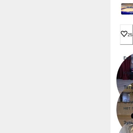
25
Emm
Клас
Тат
@Зул
нет 
Зул