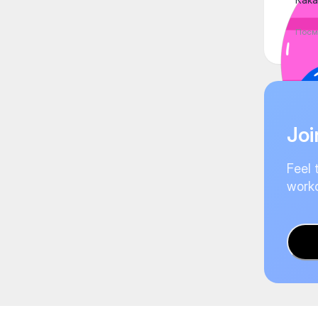
Посм
Joi
Feel 
worko