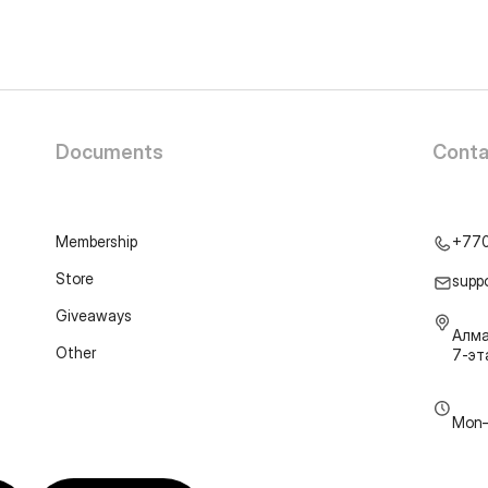
Documents
Conta
Membership
+77
Store
supp
Giveaways
Алма
Other
7-э
Mon–