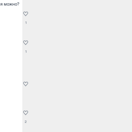
ся можно?
1
1
2