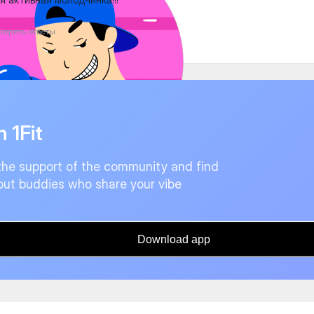
отреть ответы
n 1Fit
the support of the community and find
ut buddies who share your vibe
Download app