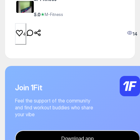
5.0
★
M-Fitness
14
4
Join 1Fit
Feel the support of the community
and find workout buddies who share
your vibe
Download app