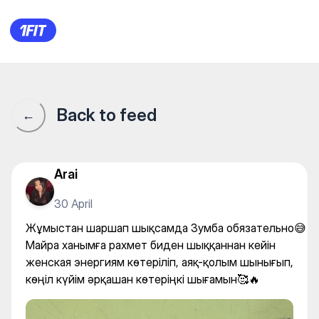
M-Fitness — Yoga
Back to feed
←
Arai
30 April
Жұмыстан шаршап шықсамда Зумба обязательно😅
Майра ханымға рахмет биден шыққаннан кейін
женская энергиям көтеріліп, аяқ-қолым шынығып,
көңіл күйім әрқашан көтеріңкі шығамын🥰🔥