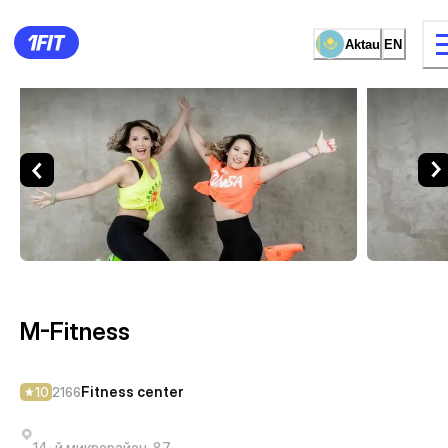
Aktau
EN
M-Fitness — Fitness center 
12 types of classes
Female studio
M-Fitness
Fitness center
10
2166
14-й микрорайон, 87