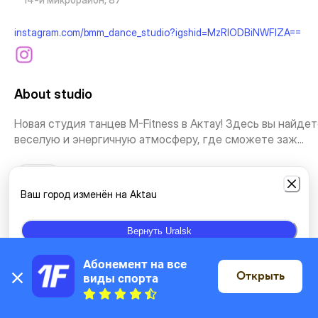
instagram.com/bmm_dance_studio?igshid=MzRlODBiNWFlZA==
About studio
Новая студия танцев M-Fitness в Актау! Здесь вы найде
веселую и энергичную атмосферу, где сможете заж...
See more
Ваш город изменён на Aktau
Types of classes
Вернуть Uralsk
Yoga
Stretching
Sport dances
Historical dances
Абонемент на все 
Открыть
виды спорта
On the map
Folk dances
Modern dances