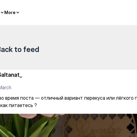
ичный вариант перекуса или 
More
More
ack to feed
Saltanat_
March
во время поста — отличный вариант перекуса или лёгкого
 как питаетесь ?