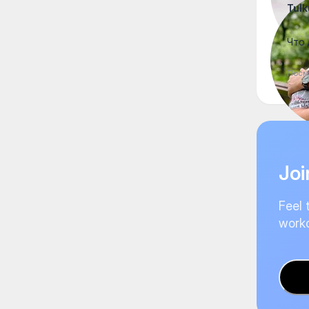
Tulk
Что 
Посм
Joi
Feel 
worko