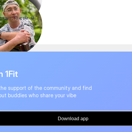
un
2 March
дадут ,то и ем. 😂
отреть ответы
n 1Fit
the support of the community and find
ut buddies who share your vibe
Download app