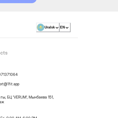
Uralsk
EN
cts
071371064
ort@1fit.app
ты, БЦ 'VERUM', Мынбаева 151,
таж