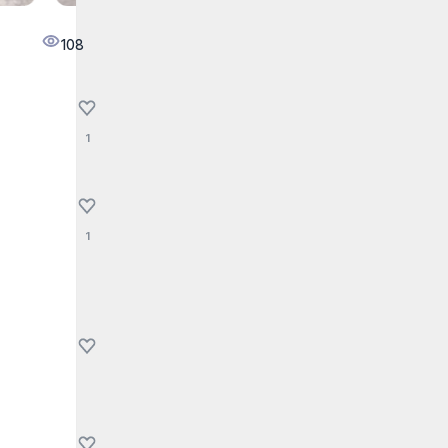
108
1
1