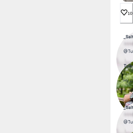
10
_Sal
@Tulk
Tulk
Ну д
Посм
_Sal
@Tul