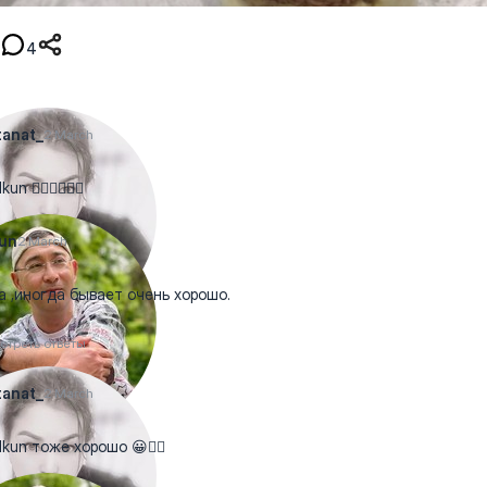
4
tanat_
2 March
un 👍🏻👍🏻👍🏻
un
2 March
а ,иногда бывает очень хорошо.
отреть ответы
tanat_
2 March
kun тоже хорошо 😀👍🏻