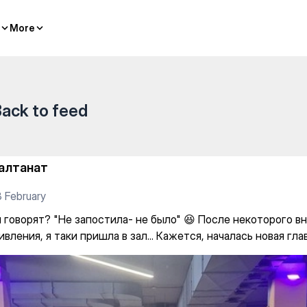
 — Individual classes
More
More
ack to feed
алтанат
 February
м говорят? "Не запостила- не было" 😆 После некоторого в
вления, я таки пришла в зал... Кажется, началась новая гла