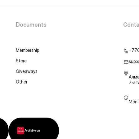
Documents
Conta
Membership
+77
Store
supp
Giveaways
Алма
Other
7-э
Mon–
Available on