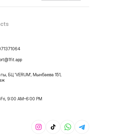
cts
071371064
ort@1fit.app
ты, БЦ 'VERUM', Мынбаева 151,
таж
Fri, 9:00 AM–6:00 PM