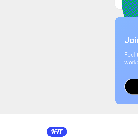
Joi
Feel 
worko