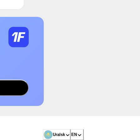
Uralsk
EN