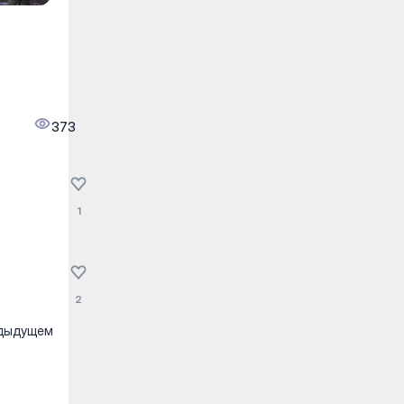
373
1
2
едыдущем