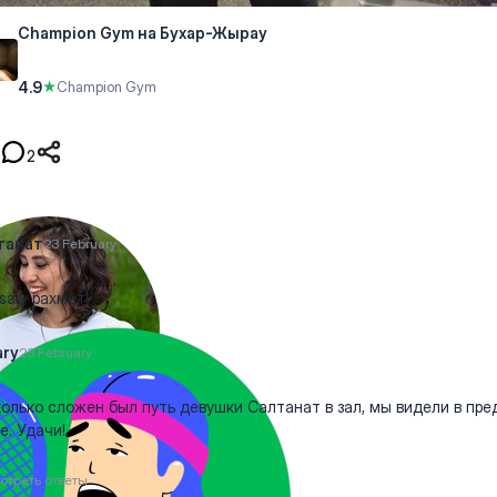
Champion Gym на Бухар-Жырау
4.9
★
Champion Gym
2
танат
23 February
ary рахмет!
ary
23 February
олько сложен был путь девушки Салтанат в зал, мы видели в пр
е. Удачи!
отреть ответы