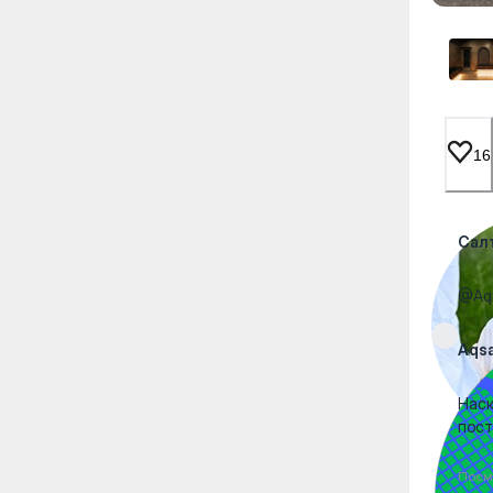
16
Сал
@Aqs
Aqs
Наск
пост
Посм