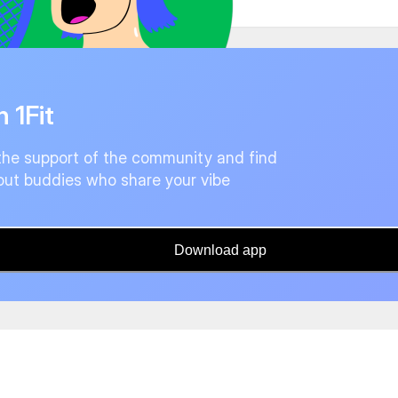
n 1Fit
the support of the community and find
ut buddies who share your vibe
Download app