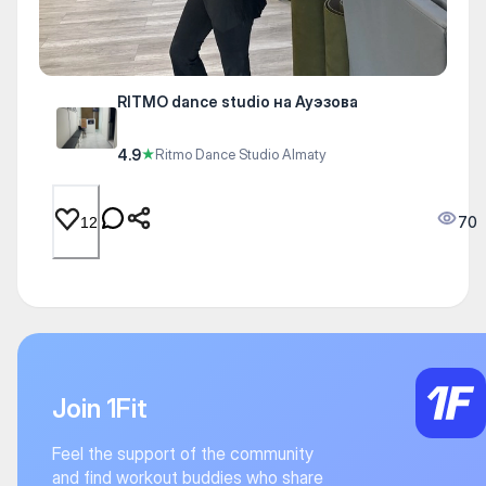
RITMO dance studio на Ауэзова
4.9
★
Ritmo Dance Studio Almaty
70
12
Join 1Fit
Feel the support of the community
and find workout buddies who share