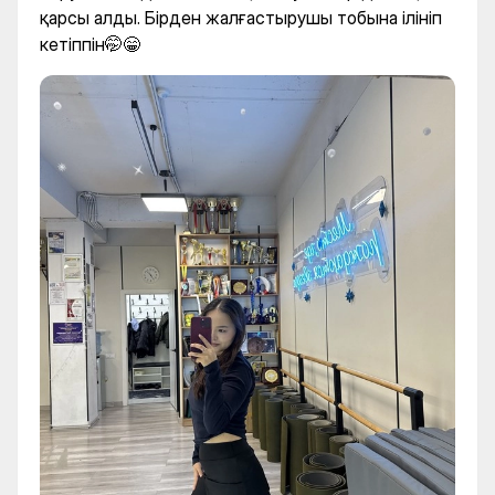
қарсы алды. Бірден жалғастырушы тобына ілініп
кетіппін🤭😁