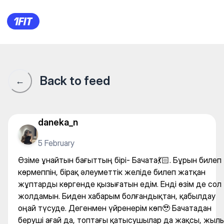
RITMO dance studio на Ауэзо
Back to feed
←
daneka_n
5 February
Өзіме ұнайтын бағыттың бірі- Бачата💃🏻. Бұрын билеп
көрмеппін, бірақ әлеуметтік желіде билеп жатқан
жұптарды көргенде қызығатын едім. Енді өзім де сол
жолдамын. Биден хабарым болғандықтан, қабылдау
оңай түсуде. Дегенмен үйренерім көп🥹 Бачатадан
беруші ағай да, топтағы қатысушылар да жақсы, жыл