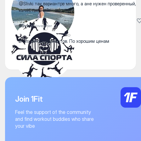
@Slivki так вариантрв много, а ане нужен проверенный,
качественный.
Slivki
8 November
В олх много вариантов. По хорошим ценам
Посмотреть ответы
Join 1Fit
Feel the support of the community
and find workout buddies who share
your vibe