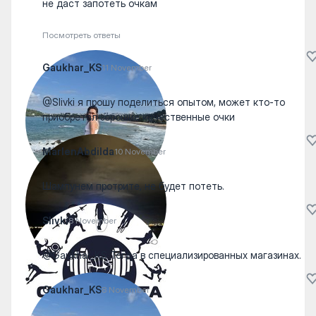
не даст запотеть очкам
Посмотреть ответы
Gaukhar_KS
11 November
@Slivki я прошу поделиться опытом, может кто-то
приобретал зорошие качественные очки
MarlenAbdilda
10 November
Шампунем протрите, не будет потеть.
Slivki
8 November
@Gaukhar_KS Тогда в специализированных магазинах.
Gaukhar_KS
8 November