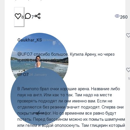
7
260
8
Gaukhar_KS
29 May
@UFO7 спасибо большое. Купила Арену, но через
время стали потеть.
UFO7
24 January
1
В Лимпопо брал очки хорошие арена. Название либо
паук на англ. Или как то так. Там надо на месте
проверять подходят ли они именно вам. Если не
отделяются без резинки значит подходят. Сперва они
покрыты антифог. Но со временем все равно будут
потеть. Перед бассейном можно их помыть шампунем
или гелем и водой ополоскнуть. Там глицерин который