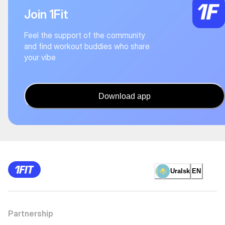
Join 1Fit
Feel the support of the community
and find workout buddies who share
your vibe
Download app
Uralsk
EN
Partnership