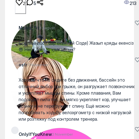
5
213
2
Molya_fit
3 August
Біршама пост бар екен ғой Сізде) Жазып қояды екенсіз
😎 Неге тоқтап қалғансыз?
ostr
7 November
Хорошо, что не сидите без движения, бассейн это
отличный выбор при грыже, он разгружает позвоночник
и укрепляет мышцы спины. Кроме плавания, Вам
подойдёт пилатес, он мягко укрепляет кор, улучшает
осанку и не перегружает спину. Ещё можно
попробовать ходьбу, велоэргометр с низкой нагрузкой
или розтяжку под контролем тренера.
OnlyIfYouKnew
2 November