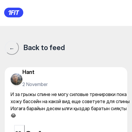
И за грыжы спине не могу с
Back to feed
←
Hant
2 November
И за грыжы спине не могу силовые тренировки пока
хожу бассейн на какой вид еще советуете для спины
Иогаға барайын десем ылғи қыздар баратын сияқты
😂