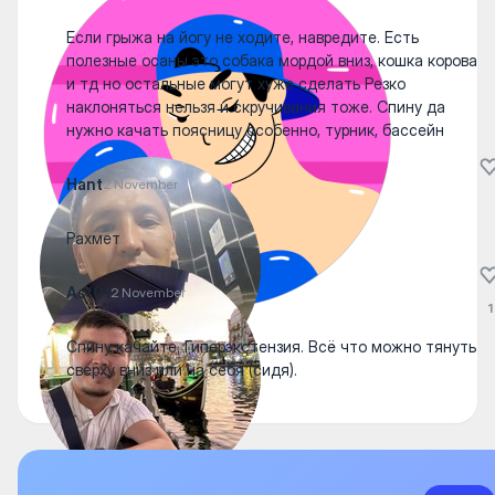
Если грыжа на йогу не ходите, навредите. Есть
полезные осаны это собака мордой вниз, кошка корова
и тд но остальные могут хуже сделать Резко
наклоняться нельзя и скручивания тоже. Спину да
нужно качать поясницу особенно, турник, бассейн
Hant
2 November
Рахмет
Ast01
2 November
1
Спину качайте. Гиперэкстензия. Всё что можно тянуть
сверху вниз или на себя (сидя).