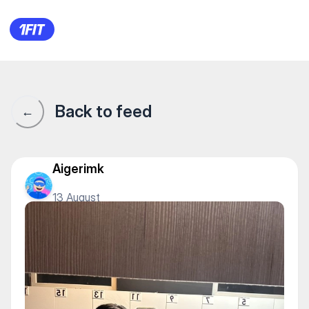
Medina Fitness Studio — Yoga
Back to feed
←
Aigerimk
13 August