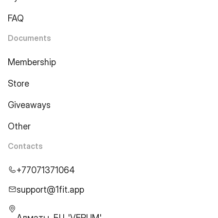
FAQ
Documents
Membership
Store
Giveaways
Other
Contacts
+77071371064
support@1fit.app
Алматы, БЦ 'VERUM',