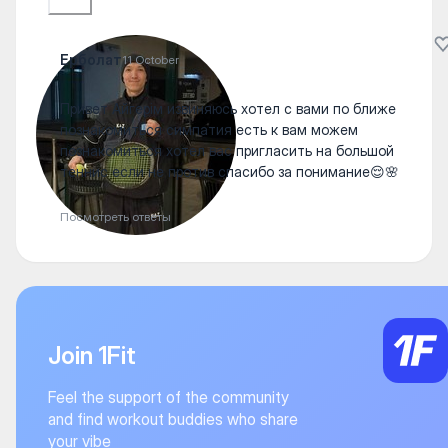
Ерболат
11 October
Привет Айгерім извиняюсь хотел с вами по ближе
познакомиться симпатия есть к вам можем
познакомиться хотел вас пригласить на большой
теннис если не против спасибо за понимание😌🌸
Посмотреть ответы
Join 1Fit
Feel the support of the community
and find workout buddies who share
your vibe