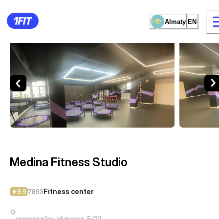
Almaty
EN
Medina Fitness Studio — Fitn
15 types of classes
Female studio
Medina Fitness Studio
Fitness center
9.9
7893
микрорайон Нуркент, 5/22