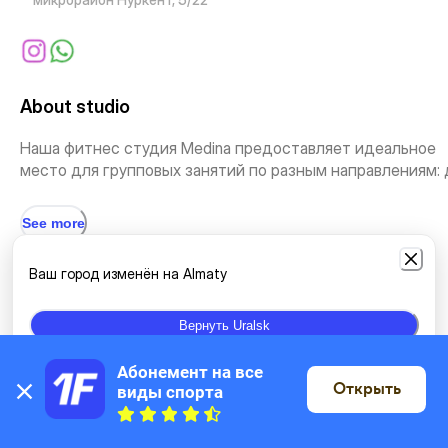
About studio
Наша фитнес студия Medina предоставляет идеальное
место для групповых занятий по разным направлениям: д
See more
Ваш город изменён на Almaty
Types of classes
Вернуть Uralsk
Yoga
Other yoga
Yoga for pregnants
Kundalini yoga
Абонемент на все 
Открыть
виды спорта
On the map
Hatha-yoga
Stretching and Pilates
Intense classes