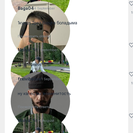
Baga04
4 September
1
1күнде 2рет баруға боладыма
Посмотреть ответы
Molya_fit
1 September
@frxivibelive 😜🤭
frxivibelive
1 September
1
ну капец вы знаменитость
Посмотреть ответы
Molya_fit
14 August