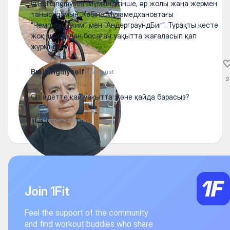
@Buildingmyself Мүмкіндігінше, әр жолы жаңа жермен
танысудамын. Көбіне Мұхамедхановтағы
“ЧемпионДжим” мен “АндерграундБиг”. Тұрақты кесте
жоқ, шаруадан босаған уақытта жағаласып қап
жүрмін)🙌
Buildingmyself
14 August
2
Сіз әдетте қай уақытта және қайда барасыз?
Посмотреть ответы
Join 1Fit
Feel the support of the community
and find workout buddies who share