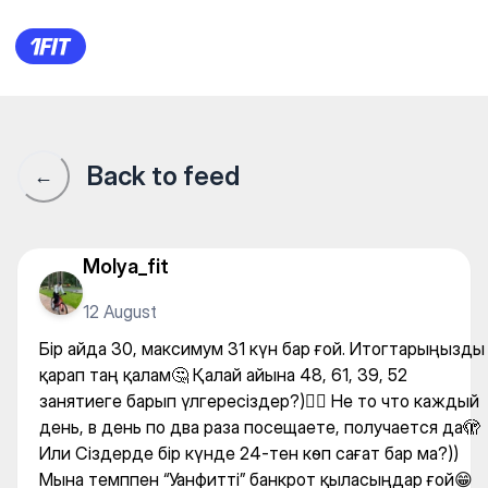
Бір айда 30, максимум 31 к
Back to feed
←
Molya_fit
12 August
Бір айда 30, максимум 31 күн бар ғой. Итогтарыңызды
қарап таң қалам🤔 Қалай айына 48, 61, 39, 52
занятиеге барып үлгересіздер?)🤷‍♀️ Не то что каждый
день, в день по два раза посещаете, получается да🫣
Или Сіздерде бір күнде 24-тен көп сағат бар ма?))
Мына темппен “Уанфитті” банкрот қыласыңдар ғой😁