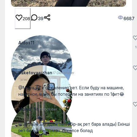
39
6687
208
Aidos11
25 December
1
😊
baketovaaizhan
17 December
@Molya_fit к сожалению нет. Если буду на машине,
наверное, меня бы потеряли на занятиях по 1фит😂
Molya_fit
28 October
@Baga04 Бір адам тегін бір-ақ рет бара алады) Екінші
рет басқа симкамен тіркелсе болад