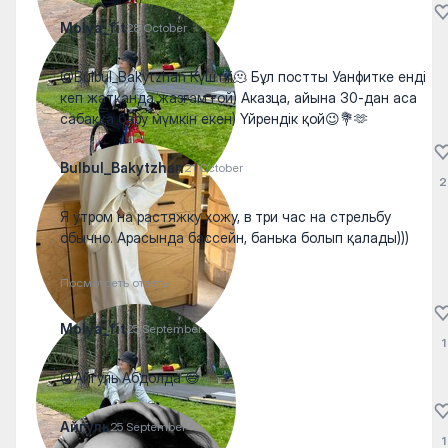
Molya_fit
28 October
@Bulbul_Bakytzhan Күштііі🫠 Бұл постты Уанфитке енді
кеп жатқанда жазғам ғой) Аказца, айына 30-дан аса
сабаққа бару мүмкін екен) Үйрендік қой😉💐🫶
Bulbul_Bakytzhan
21 October
2
Я утром на растяжку хожу, в три час на стрельбу
обычно. Арасында бассейн, банька болып қалады)))
Посмотреть ответы
Molya_fit
25 September
1
@Айгуль Абдолда 😅
Айгуль
25 September
1