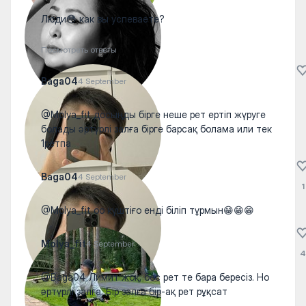
Люди😳 как вы успеваете?
Посмотреть ответы
Baga04
4 September
@Molya_fit досыңды бірге неше рет ертіп жүруге
болады әртүрлі залға бірге барсақ болама или тек
1ретпа
Baga04
4 September
1
@Molya_fit оо күштіғо енді біліп тұрмын😁😁😁
Molya_fit
4 September
4
@Baga04 Лимит жоқ, бес рет те бара бересіз. Но
әртүрлі залға. Бір залға бір-ақ рет рұқсат