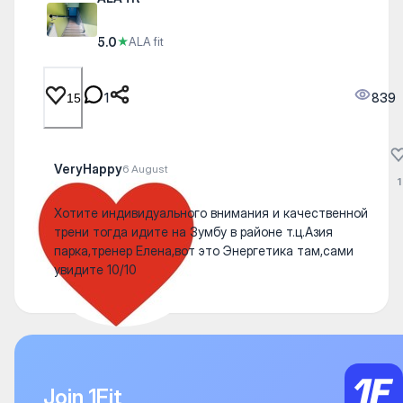
5.0
★
ALA fit
1
839
15
VeryHappy
6 August
1
Хотите индивидуального внимания и качественной
трени тогда идите на Зумбу в районе т.ц.Азия
парка,тренер Елена,вот это Энергетика там,сами
увидите 10/10
Join 1Fit