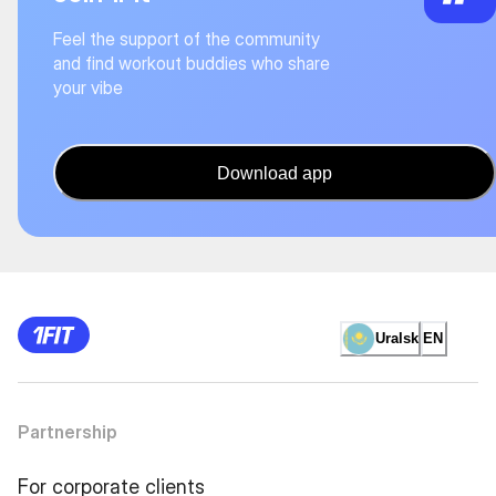
Feel the support of the community
and find workout buddies who share
your vibe
Download app
Uralsk
EN
Partnership
For corporate clients