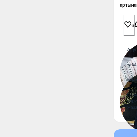
артына
6
Aii
😀😀
Erk
Прос
барм
жаза