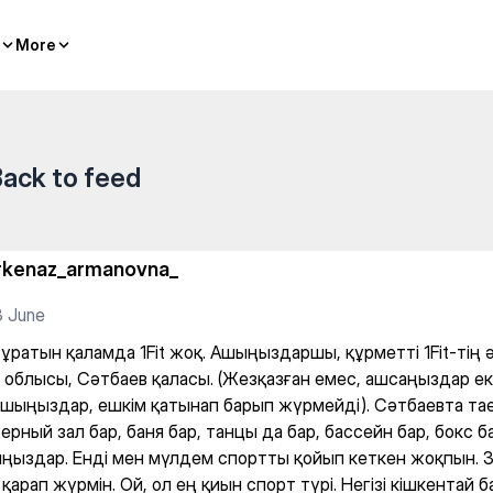
жоқ. Ашыңыздаршы, құрметті 1
More
More
ack to feed
rkenaz_armanovna_
3 June
ұратын қаламда 1Fit жоқ. Ашыңыздаршы, құрметті 1Fit-тің әк
 облысы, Сәтбаев қаласы. (Жезқазған емес, ашсаңыздар екі
ашыңыздар, ешкім қатынап барып жүрмейді). Сәтбаевта тае
рный зал бар, баня бар, танцы да бар, бассейн бар, бокс бар
ңыздар. Енді мен мүлдем спортты қойып кеткен жоқпын. 
қарап жүрмін. Ой, ол ең қиын спорт түрі. Негізі кішкентай 