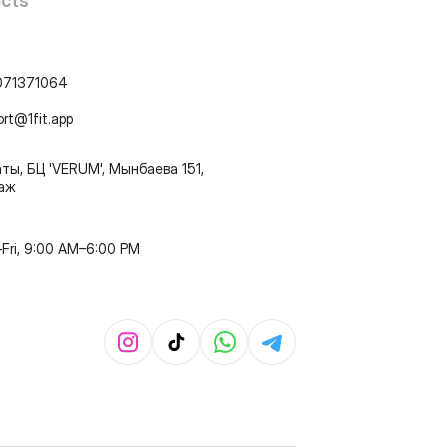
cts
071371064
ort@1fit.app
ты, БЦ 'VERUM', Мынбаева 151,
таж
Fri, 9:00 AM–6:00 PM