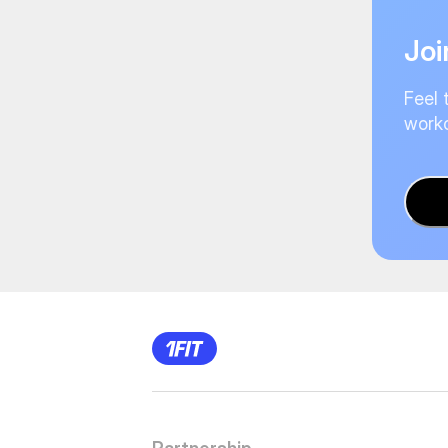
Joi
Feel 
worko