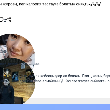
н жүрсең, көп калория тастауға болатын сияқты🤣🤣🤣
2
ymm
23 June
😀😀
enaz_armanovna_
23 June
то жаза салдым, ашпая қойсаңыздар да болады. Біздің халық бар
айтынына гарантия бере алмаймын🤣. Көп сөз жазуға сыймаған 
 салайын