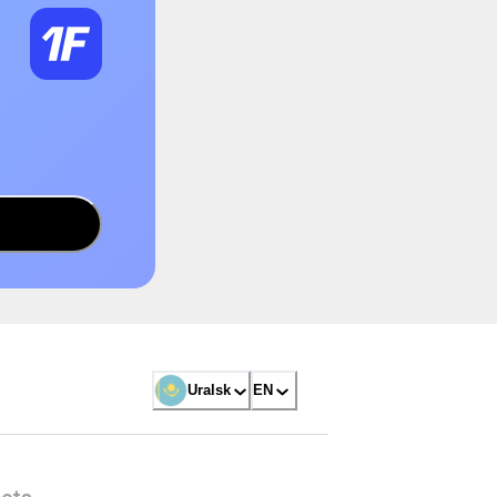
Uralsk
EN