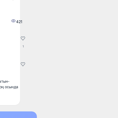
421
1
атын-
соң осында