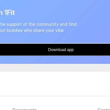
n 1Fit
the support of the community and find
ut buddies who share your vibe
Download app