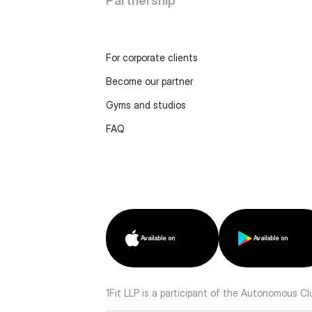
Partnership
For corporate clients
Become our partner
Gyms and studios
FAQ
Available on
Available on
1Fit LLP is a participant of the Autonomous C