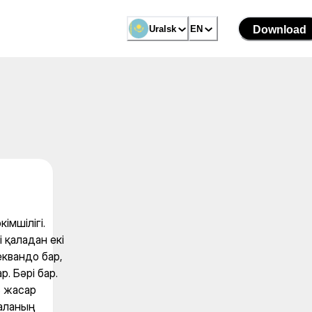
Fit-тің әкімшілігі. Ұлыта
Uralsk
Uralsk
EN
EN
Download
Download
імшілігі.
 қаладан екі
квандо бар,
. Бәрі бар.
3 жасар
баланың