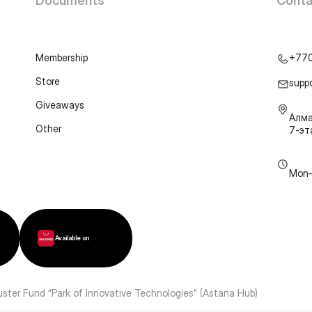
Documents
Conta
Membership
+77
Store
supp
Giveaways
Алма
Other
7-э
Mon–
Available on
luster Fund “Park of Innovative Technologies” (Astana Hub)