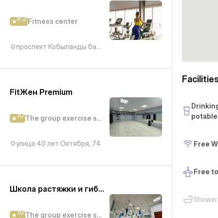
9.2
Fitness center
проспект Кобыланды батыра, 19/3
Facilitie
FitЖен Premium
Drinkin
10
potable
The group exercise studio
улица 40 лет Октября, 74
Free W
Free t
Школа растяжки и гибкости Babochka
Shower
10
The group exercise studio