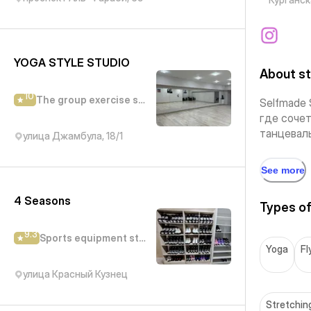
YOGA STYLE STUDIO
About st
10
The group exercise studio
Selfmade 
где сочет
танцеваль
улица Джамбула, 18/1
See more
4 Seasons
Types of
9.3
Sports equipment store
Yoga
Fl
улица Красный Кузнец
Stretching