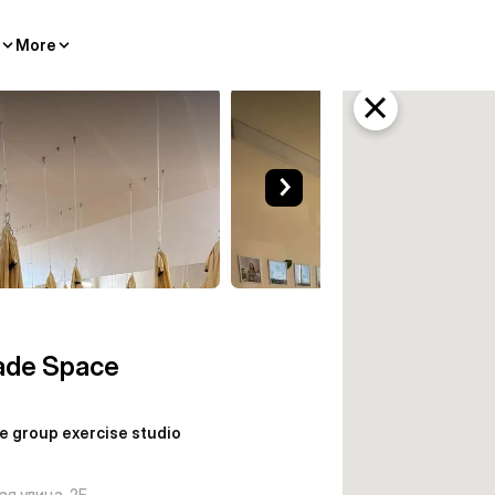
More
exercise studio Kostanay
ade Space
e group exercise studio
ая улица, 2Б