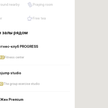
round nearby
Praying room
er
Free tea
 залы рядом
тнес-клуб PROGRESS
9.2
Fitness center
ojump studio
10
The group exercise studio
tЖен Premium