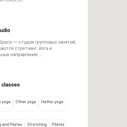
udio
Space — студия групповых занятий,
аются стретчинг, йога и
ные направления. ...
 classes
y yoga
Other yoga
Hatha-yoga
 and Pilates
Stretching
Pilates