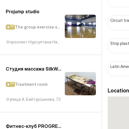
Projump studio
Circuit tr
10
The group exercise studio
проспект Нурсултана Назарбаева, 117
Strip plas
Latin Ame
Студия массажа SilkWay
10
Treatment room
Location
улица А. Байтурсынова, 72
Фитнес-клуб PROGRESS