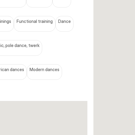
ainings
Functional training
Dance
tic, pole dance, twerk
rican dances
Modern dances