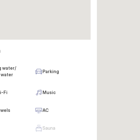
s
g water/
Parking
 water
i-Fi
Music
owels
AC
Sauna