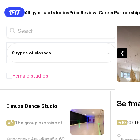
All gyms and studios
Price
Reviews
Career
Partnership
Selfmade Space — The group 
9 types of classes
Female studios
Fitness studios in Kostanay
—
43+
Selfm
Elmuza Dance Studio
0
Th
10
108
The group exercise studio
проспект Аль-Фараби, 69
Курганск