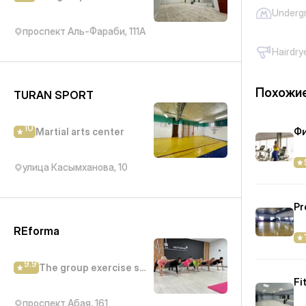
Underg
проспект Аль-Фараби, 111А
Hairdry
Похожие
TURAN SPORT
10
Martial arts center
Фи
улица Касымханова, 10
Pr
REforma
9.9
The group exercise studio
Fi
проспект Абая, 161