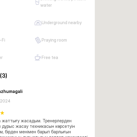
water
Underground nearby
-Fi
Praying room
er
Free tea
(3)
azhumagali
 2024
а жаттығу жасадым. Тренерлерден 
 дұрыс жасау техникасын көрсетуін 
ім, бірден менімен барып барлығын 