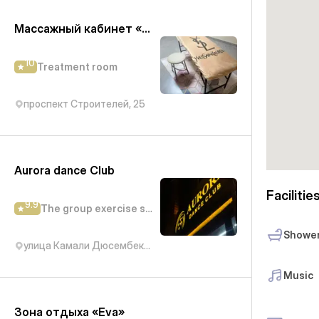
Массажный кабинет «Массаж Асель»
10
Treatment room
проспект Строителей, 25
Aurora dance Club
Facilitie
9.9
The group exercise studio
Showe
улица Камали Дюсембекова, 83/2
Music
Зона отдыха «Eva»