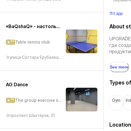
1fit.app
«BaQshaQ» - настольный теннис
About st
UPGRADE 
10
Table tennis club
где созд
продуктив
улица Саттара Ерубаева, 50/5
See more
Types of
AG Dance
10
The group exercise studio
Gym
In
проспект Шахтёров, 31
Location