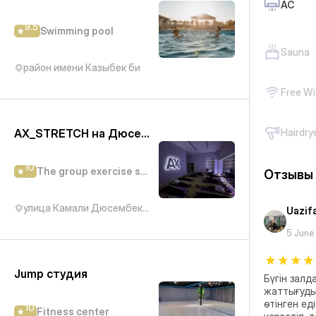
AC
9.5
Swimming pool
Sauna
район имени Казыбек би
Free Wi
AX_STRETCH на Дюсембекова
Hairdry
10
The group exercise studio
Отзывы
улица Камали Дюсембекова, 83/2
Uazif
5 June
Jump студия
Бүгін залд
жаттығуды
өтінген ед
10
Fitness center