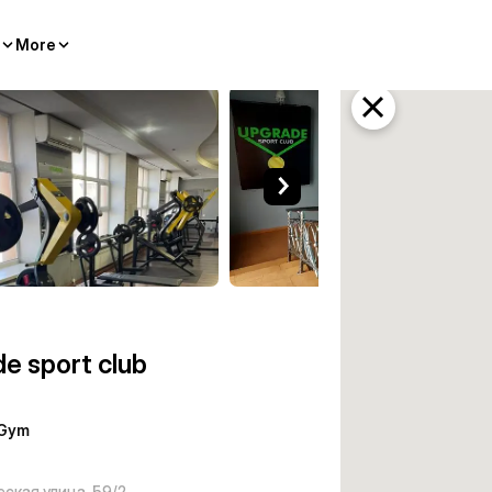
More
araganda
e sport club
Gym
ская улица, 59/2