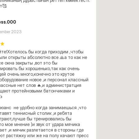
техниканың дұрыстығын реттеп көмектесті. 
т🥰
ess.000
ember 2023
те!Хотелось бы когда приходим ,чтобы 
ыли открыты абсолютно все 🙏а то как не 
е окна закрыты ,вот это бы 
ировать бы хорошенько,так как очень 
ей очень много,конечно это крутое 
оборудование новое ,и персонал классный 
лассные нет слов 🔥,и администратция  
ощают протейновыми батончиками и 


юанс  не удобно когда занимаешься ,что 
тавят теннисный столик ,и ребята 
грают,лучше бы тренировались бы 
то мое мнение )и звук от удара мячика 
ет ,и мячик разлетается в стороны где 
т растяжку или же на полу качают пресс 