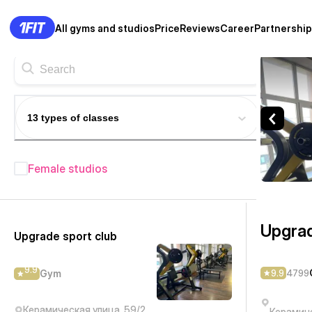
All gyms and studios
Price
Reviews
Career
Partnership
Upgrade sport club — Gym K
13 types of classes
Female studios
Fitness studios in Karaganda
—
74+
Upgrad
Upgrade sport club
9.9
9.9
4799
Gym
Керамическая улица, 59/2
Керамиче