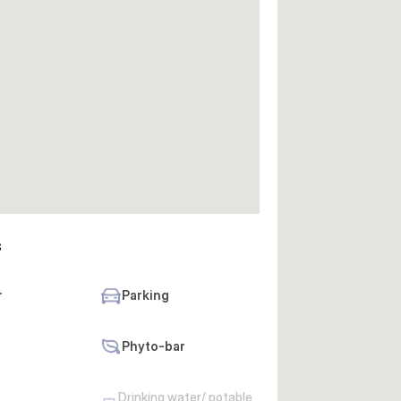
s
r
Parking
Phyto-bar
Drinking water/ potable