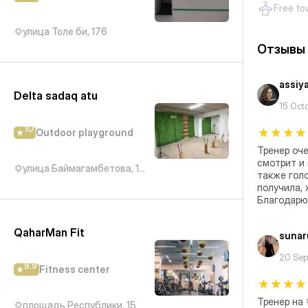
Free to
улица Толе би, 176
Отзывы
assiy
Delta sadaq atu
15 Oct
10
Outdoor playground
Тренер оче
смотрит и 
улица Баймагамбетова, 152А
также голо
получила, 
Благодарю
QaharMan Fit
sunar
20 Sep
9.9
Fitness center
Тренер на 
площадь Республики, 15