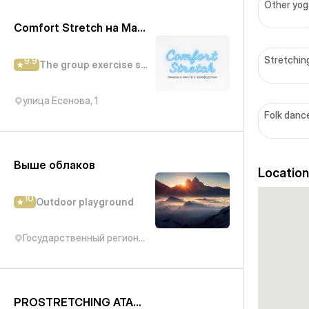
Other yog
Comfort Stretch на Макатаева
Stretching
9.9
The group exercise studio
улица Есенова, 1
Folk danc
Выше облаков
Location
10
Outdoor playground
Государственный региональный природный парк Медеу
PROSTRETCHING ATAKENT