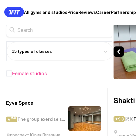
All gyms and studios
Price
Reviews
Career
Partnership
Shakti — Fitness center Alma
15 types of classes
Female studios
Fitness studios in Almaty
—
414+
Shakti
Eyva Space
9.9
F
9.8
6518
The group exercise studio
проспект Юрия Гагарина, 277/7
улица Жа