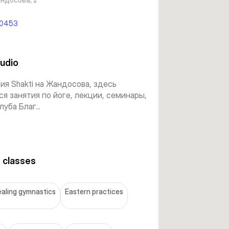
0453
udio
ия Shakti на Жандосова, здесь
я занятия по йоге, лекции, семинары,
уба Благ...
 classes
aling gymnastics
Eastern practices