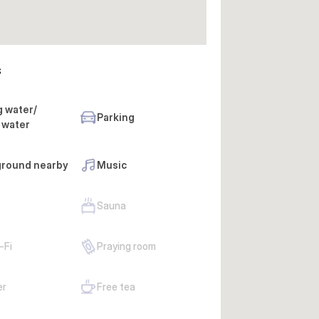
s
g water/
Parking
 water
round nearby
Music
Sauna
-Fi
Praying room
er
Free tea