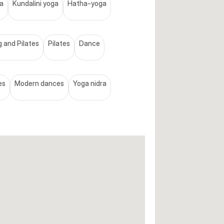
a
Kundalini yoga
Hatha-yoga
 and Pilates
Pilates
Dance
es
Modern dances
Yoga nidra