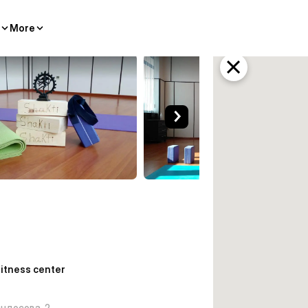
More
ty
itness center
ндосова, 2