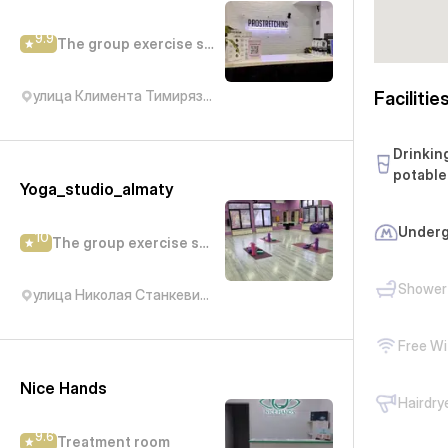
9.9
The group exercise studio
улица Климента Тимирязева, 42/10А
Facilitie
Drinkin
potable
Yoga_studio_almaty
Underg
10
The group exercise studio
Shower
улица Николая Станкевича, 43
Free Wi
Nice Hands
Hairdry
9.6
Treatment room