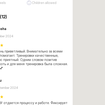
wels
Children allowed
(12)
asha
ober 2024
нь приветливый. Внимательно за всеми 
помогает. Тренировки качественные, 
с приятный. Одним словом позитив 
хоть и для меня тренировка была сложная. 
💕
u
tember 2024
💯 отдается процессу и работе. Фиксирует 