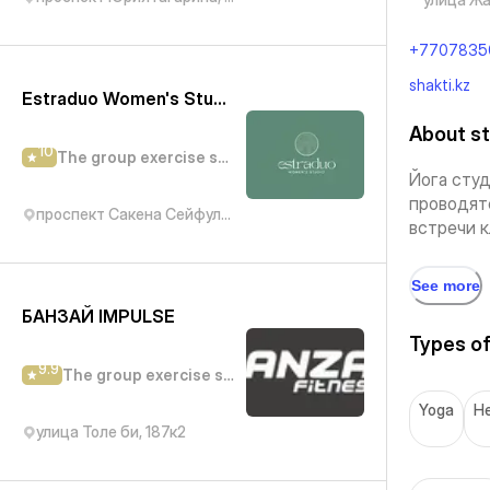
+7707835
shakti.kz
Estraduo Women's Studio
About st
10
The group exercise studio
Йога студ
проводятс
проспект Сакена Сейфуллина, 330
встречи кл
See more
БАНЗАЙ IMPULSE
Types of
9.9
The group exercise studio
Yoga
He
улица Толе би, 187к2