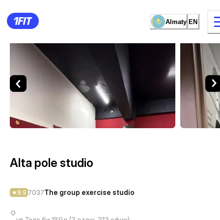
Almaty
EN
Alta pole studio — The group 
15 types of classes
Female studio
Alta pole studio
The group exercise studio
9.9
7037
ул.Толе би 189д (3 этаж, 313 офис)