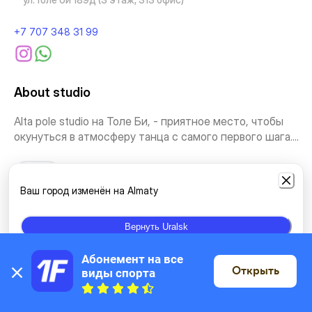
+7 707 348 31 99
About studio
Alta pole studio на Толе Би, - приятное место, чтобы
окунуться в атмосферу танца с самого первого шага....
See more
Ваш город изменён на Almaty
Types of classes
Вернуть Uralsk
Yoga
Stretching and Pilates
Stretching
Fitness intensive
Абонемент на все 
Открыть
виды спорта
On the map
Acrobatics
Dance
Strip plastic, pole dance, twerk