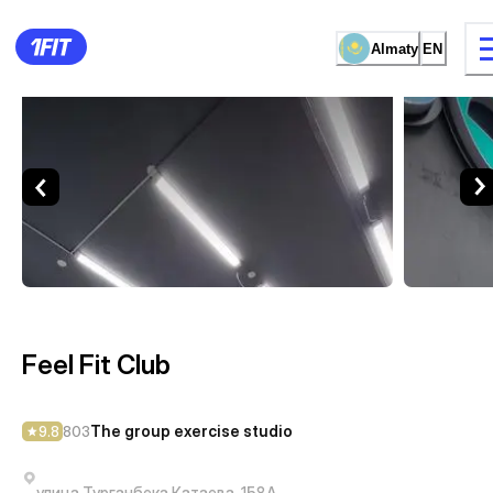
Almaty
EN
Feel Fit Club — The group exe
15 types of classes
Female studio
Feel Fit Club
The group exercise studio
9.8
803
улица Турганбека Катаева, 158А