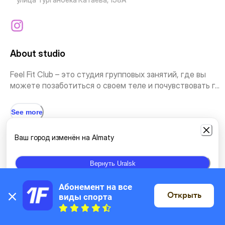
About studio
Feel Fit Club – это студия групповых занятий, где вы
можете позаботиться о своем теле и почувствовать г...
See more
Ваш город изменён на Almaty
Types of classes
Вернуть Uralsk
Stretching
Pilates
Outdoor classes
Абонемент на все 
Открыть
виды спорта
On the map
Location