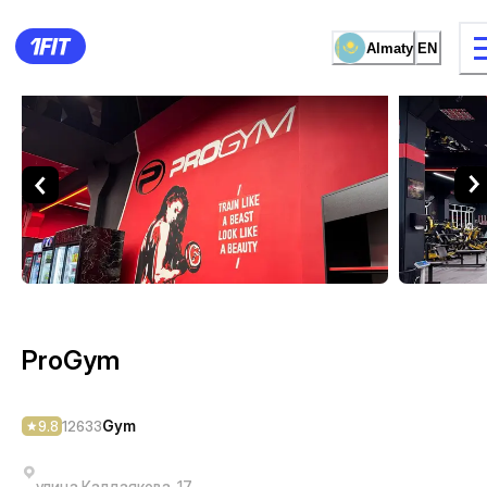
Almaty
EN
ProGym — Gym Almaty
15 types of classes
Female studio
ProGym
Gym
9.8
12633
улица Калдаякова, 17