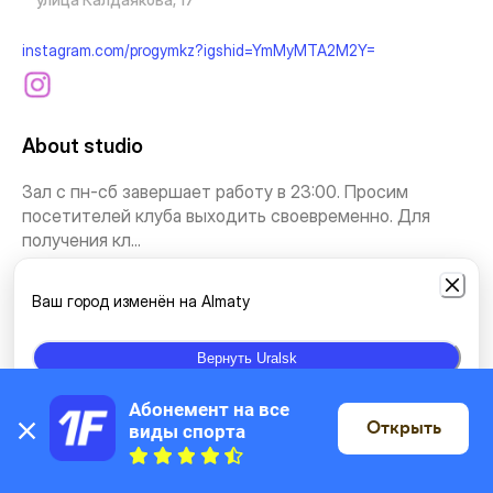
instagram.com/progymkz?igshid=YmMyMTA2M2Y=
About studio
Зал с пн-сб завершает работу в 23:00. Просим
посетителей клуба выходить своевременно. Для
получения кл...
See more
Ваш город изменён на Almaty
Types of classes
Вернуть Uralsk
Абонемент на все 
Gym
Individual classes
Открыть
виды спорта
On the map