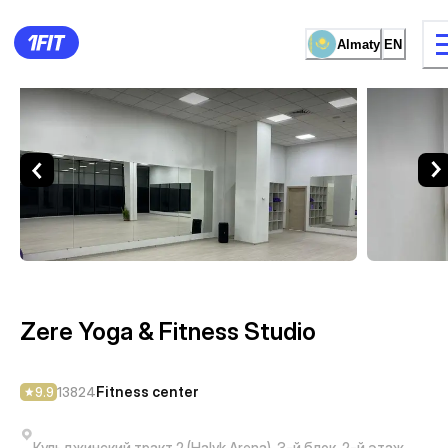
Almaty
EN
Zere Yoga & Fitness Studio —
15 types of classes
Female studio
Zere Yoga & Fitness Studio
Fitness center
9.9
13824
Кульджинский тракт 2 (Halyk Arena), 3-й блок, 2-й этаж