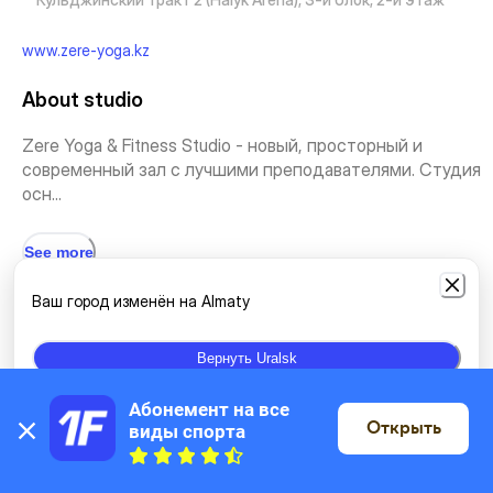
www.zere-yoga.kz
About studio
Zere Yoga & Fitness Studio - новый, просторный и
современный зал с лучшими преподавателями. Студия
осн...
See more
Ваш город изменён на Almaty
Types of classes
Вернуть Uralsk
Yoga
Healing gymnastics
Eastern practices
Other yoga
Абонемент на все 
Открыть
виды спорта
On the map
Hatha-yoga
Stretching and Pilates
Stretching
Splits