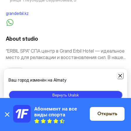
granderbil.kz
About studio
“ERBIL SPA” СПА центр в Grand Erbil Hotel — идеальное
место для релаксации и восстановления сил. В наше...
See more
Ваш город изменён на Almaty
Types of classes
Вернуть Uralsk
Gym
Individual classes
Water sports
Pool 25m
Pool <25
Абонемент на все 
Открыть
виды спорта
On the map
Salt cave