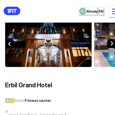
Almaty
EN
Erbil Grand Hotel — Fitness c
15 types of classes
Female studio
Erbil Grand Hotel
Fitness center
9.3
13294
улица Тлеуберды Сауранбаева, 5