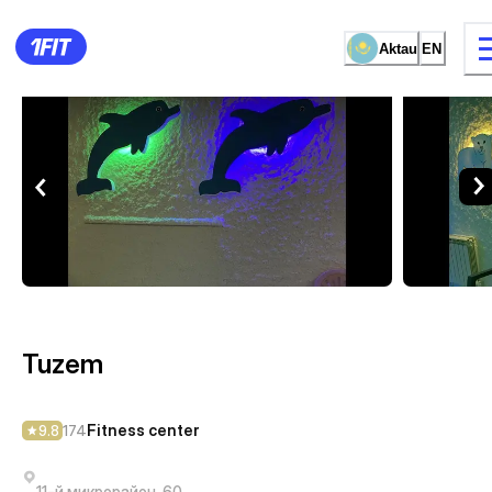
Aktau
EN
Tuzem — Fitness center Akta
13 types of classes
Female studio
Tuzem
Fitness center
9.8
174
11-й микрорайон, 60