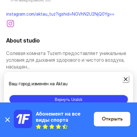
instagram.com/aktau_tuz?igshid=NGVhN2U2NjQ0Yg==
About studio
Солевая комната Tuzem предоставляет уникальные
условия для дыхания здорового и чистого воздуха,
насыщен...
See more
Ваш город изменён на Aktau
Types of classes
Вернуть Uralsk
Абонемент на все 
Salt cave
Открыть
виды спорта
On the map