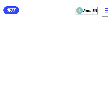
Aktau
EN
13 types of classes
Female studio