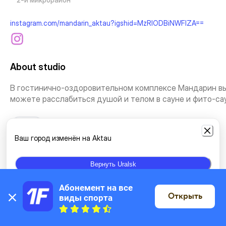
instagram.com/mandarin_aktau?igshid=MzRlODBiNWFlZA==
About studio
В гостинично-оздоровительном комплексе Мандарин в
можете расслабиться душой и телом в сауне и фито-сау.
See more
Ваш город изменён на Aktau
Types of classes
Вернуть Uralsk
Individual classes
Swimming
Абонемент на все 
Открыть
виды спорта
On the map
Location