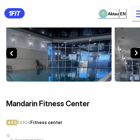
Aktau
EN
Mandarin Fitness Center — Fi
13 types of classes
Female studio
Mandarin Fitness Center
Fitness center
9.6
14806
2-й микрорайон