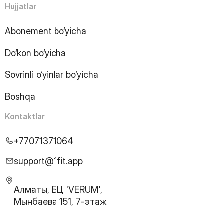
Hujjatlar
Abonement bo‘yicha
Do‘kon bo‘yicha
Sovrinli o‘yinlar bo‘yicha
Boshqa
Kontaktlar
+77071371064
support@1fit.app
Алматы, БЦ 'VERUM',
Мынбаева 151, 7-этаж