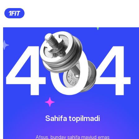
Sahifa topilmadi
Afsus, bunday sahifa mavjud emas