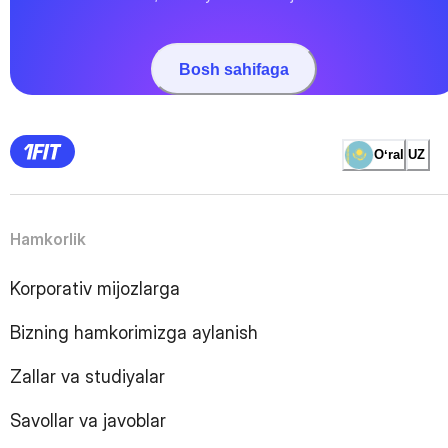
Bosh sahifaga
Oʻral
UZ
Hamkorlik
Korporativ mijozlarga
Bizning hamkorimizga aylanish
Zallar va studiyalar
Savollar va javoblar