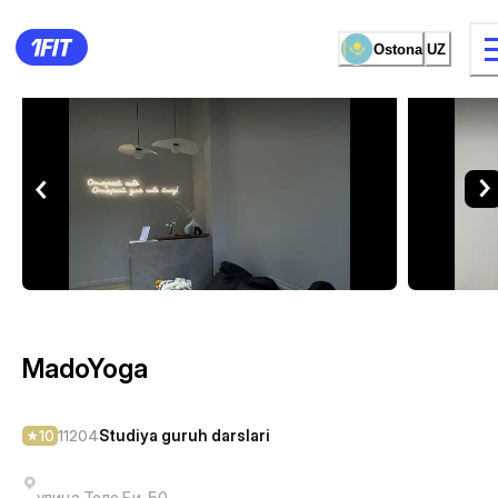
Ostona
UZ
MadoYoga — Studiya guruh da
mashg‘ulot turi
Ayollar uchun zall
MadoYoga
Studiya guruh darslari
10
11204
улица Толе Би, 50