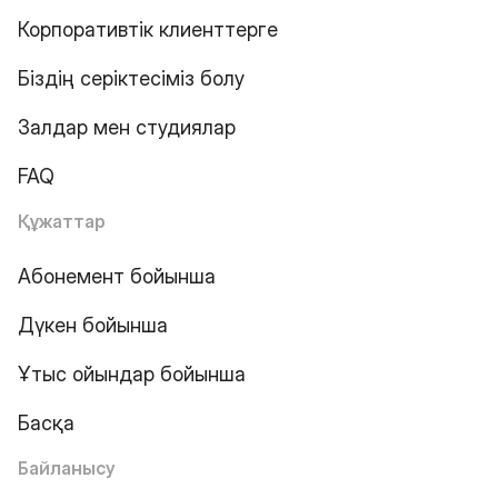
Корпоративтік клиенттерге
Біздің серіктесіміз болу
Залдар мен студиялар
FAQ
Құжаттар
Абонемент бойынша
Дүкен бойынша
Ұтыс ойындар бойынша
Басқа
Байланысу