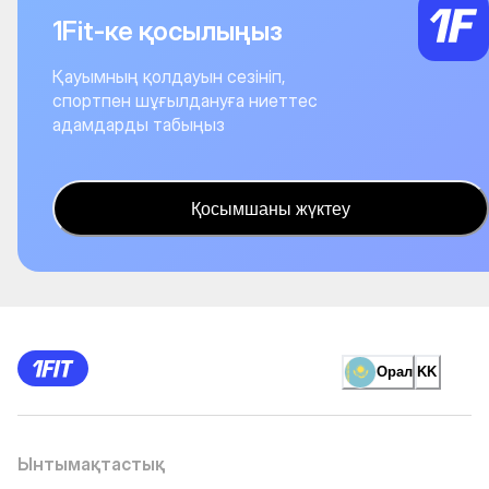
1Fit-ке қосылыңыз
Қауымның қолдауын сезініп,
спортпен шұғылдануға ниеттес
адамдарды табыңыз
Қосымшаны жүктеу
Орал
KK
Ынтымақтастық