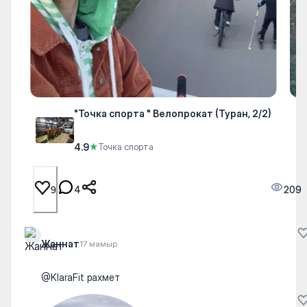
"Точка спорта " Велопрокат (Туран, 2/2)
4.9
★
Точка спорта
4
209
9
Жаннат
17 мамыр
@KlaraFit рахмет