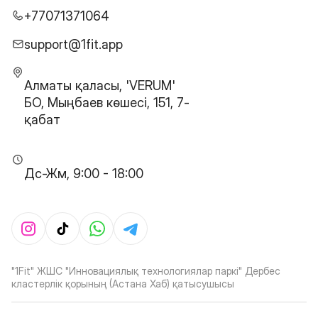
+77071371064
support@1fit.app
Алматы қаласы, 'VERUM'
БО, Мыңбаев көшесі, 151, 7-
қабат
Дс-Жм, 9:00 - 18:00
"1Fit" ЖШС "Инновациялық технологиялар паркі" Дербес
кластерлік қорының (Астана Хаб) қатысушысы