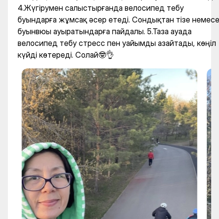
4.Жүгірумен салыстырғанда велосипед тебу
буындарға жұмсақ әсер етеді. Сондықтан тізе немес
буынвюы ауыратындарға пайдалы. 5.Таза ауада
велосипед тебу стресс пен уайымды азайтады, көңіл
күйді көтереді. Солай🤓👌