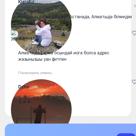
KlaraFit
17 мамыр
1
@Жаннат Бижанова Бұл Астанада, Алматыда білмедім
бар жоғын
Жаннат
17 мамыр
Алматыда барма осындай иога болса адрес
жазынызшы уан фитпен
Посмотреть ответы
Dzho
20 сәуір
🔥🔥🔥