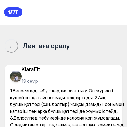
"Точка спорта " Велопрокат (
Лентаға оралу
←
KlaraFit
19 сәуір
1.Велосипед тебу – кардио жаттығу. Ол жүректі
күшейтіп, қан айналымды жақсартады. 2.Аяқ
бұлшықеттері (сан, балтыр) жақсы дамиды, сонымен
қатар іш пен арқа бұлшықеттері де жұмыс істейді.
3.Велосипед тебу кезінде калория көп жұмсалады.
Сондықтан ол артық салмақтан арылуға көмектеседі.