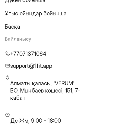
Дүкен бойынша
Ұтыс ойындар бойынша
Басқа
Байланысу
+77071371064
support@1fit.app
Алматы қаласы, 'VERUM'
БО, Мыңбаев көшесі, 151, 7-
қабат
Дс-Жм, 9:00 - 18:00