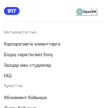
Орал
KK
Ынтымақтастық
Корпоративтік клиенттерге
Біздің серіктесіміз болу
Залдар мен студиялар
FAQ
Құжаттар
Абонемент бойынша