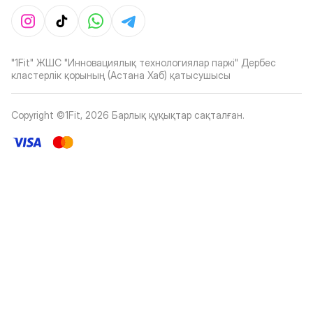
"1Fit" ЖШС "Инновациялық технологиялар паркі" Дербес
кластерлік қорының (Астана Хаб) қатысушысы
Copyright ©1Fit,
2026
Барлық құқықтар сақталған
.