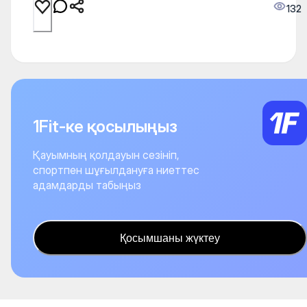
132
1Fit-ке қосылыңыз
Қауымның қолдауын сезініп,
спортпен шұғылдануға ниеттес
адамдарды табыңыз
Қосымшаны жүктеу