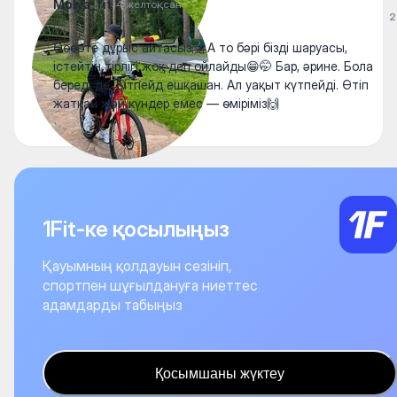
Molya_fit
14 желтоқсан
2
Өөөөте дұрыс айтасыз🤗 А то бәрі бізді шаруасы,
істейтін тірлігі жоқ деп ойлайды😁🤭 Бар, әрине. Бола
береді де. Бітпейд ешқашан. Ал уақыт күтпейді. Өтіп
жатқан жәй күндер емес — өміріміз🙌
1Fit-ке қосылыңыз
Қауымның қолдауын сезініп,
спортпен шұғылдануға ниеттес
адамдарды табыңыз
Қосымшаны жүктеу