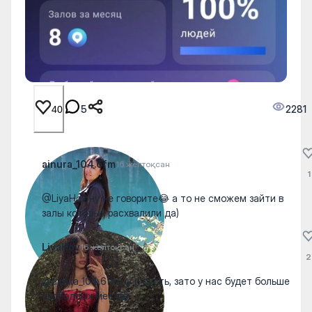
5
2281
40
ainura_104.6fm
16 желтоқсан
1
@LiyaHov ну не говорите😂 а то не сможем зайти в
залы которых расхвалили да)
LiyaHov
16 желтоқсан
2
@ainura_104.6fm ну и пусть, зато у нас будет больше
свободных мест😁