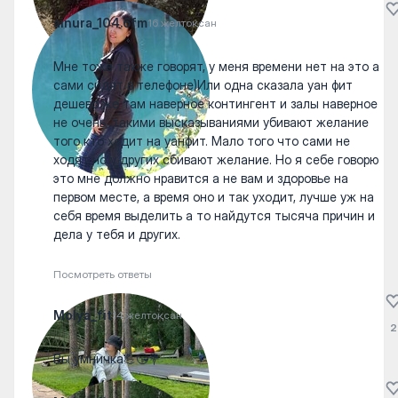
ainura_104.6fm
16 желтоқсан
Мне тоже также говорят, у меня времени нет на это а
сами сидят в телефоне)Или одна сказала уан фит
дешево же там наверное контингент и залы наверное
не очень, такими высказываниями убивают желание
того кто ходит на уанфит. Мало того что сами не
ходят но у других сбивают желание. Но я себе говорю
это мне должно нравится а не вам и здоровье на
первом месте, а время оно и так уходит, лучше уж на
себя время выделить а то найдутся тысяча причин и
дела у тебя и других.
Посмотреть ответы
Molya_fit
14 желтоқсан
2
Вы умничка💪😘💐