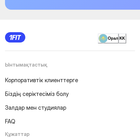
Орал
KK
Ынтымақтастық
Корпоративтік клиенттерге
Біздің серіктесіміз болу
Залдар мен студиялар
FAQ
Құжаттар