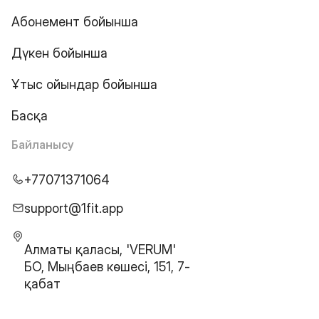
Абонемент бойынша
Дүкен бойынша
Ұтыс ойындар бойынша
Басқа
Байланысу
+77071371064
support@1fit.app
Алматы қаласы, 'VERUM'
БО, Мыңбаев көшесі, 151, 7-
қабат