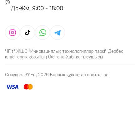
Дс-Жм, 9:00 - 18:00
"1Fit" ЖШС "Инновациялық технологиялар паркі" Дербес
кластерлік қорының (Астана Хаб) қатысушысы
Copyright ©1Fit,
2026
Барлық құқықтар сақталған
.