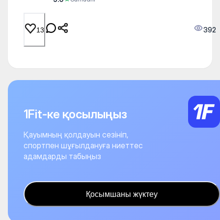
392
13
1Fit-ке қосылыңыз
Қауымның қолдауын сезініп,
спортпен шұғылдануға ниеттес
адамдарды табыңыз
Қосымшаны жүктеу