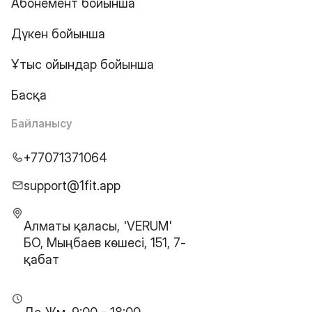
Абонемент бойынша
Дүкен бойынша
Ұтыс ойындар бойынша
Басқа
Байланысу
+77071371064
support@1fit.app
Алматы қаласы, 'VERUM'
БО, Мыңбаев көшесі, 151, 7-
қабат