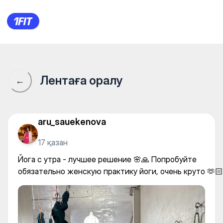
SAMADHI Green Line — Yoga
Лентаға оралу
←
aru_sauekenova
17 қазан
Йога с утра - лучшее решение 🌸🙏 Попробуйте
обязательно женскую практику йоги, очень круто 🫶🏻