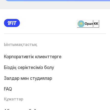
Орал
KK
Ынтымақтастық
Корпоративтік клиенттерге
Біздің серіктесіміз болу
Залдар мен студиялар
FAQ
Құжаттар