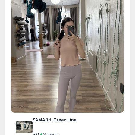
SAMADHI Green Line
5.0
★
Samadhi