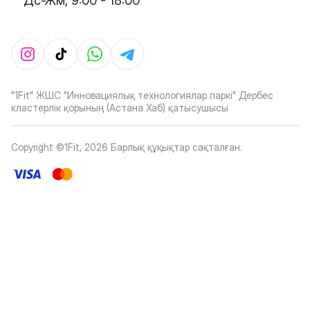
Дс-Жм, 9:00 - 18:00
"1Fit" ЖШС "Инновациялық технологиялар паркі" Дербес
кластерлік қорының (Астана Хаб) қатысушысы
Copyright ©1Fit,
2026
Барлық құқықтар сақталған
.