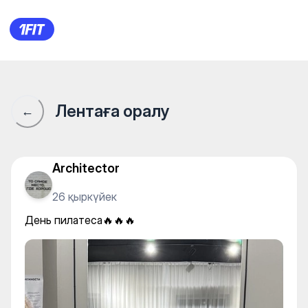
Pilates center by Diana Murat
Лентаға оралу
←
Architector
26 қыркүйек
День пилатеса🔥🔥🔥