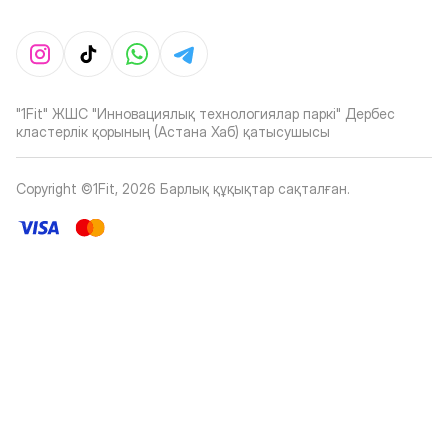
"1Fit" ЖШС "Инновациялық технологиялар паркі" Дербес
кластерлік қорының (Астана Хаб) қатысушысы
Copyright ©1Fit,
2026
Барлық құқықтар сақталған
.