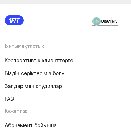
Орал
KK
Ынтымақтастық
Корпоративтік клиенттерге
Біздің серіктесіміз болу
Залдар мен студиялар
FAQ
Құжаттар
Абонемент бойынша