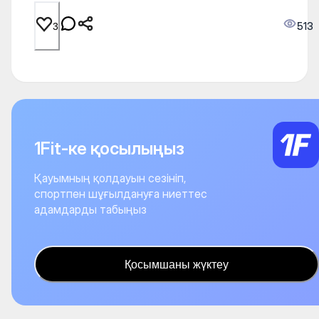
513
3
1Fit-ке қосылыңыз
Қауымның қолдауын сезініп,
спортпен шұғылдануға ниеттес
адамдарды табыңыз
Қосымшаны жүктеу