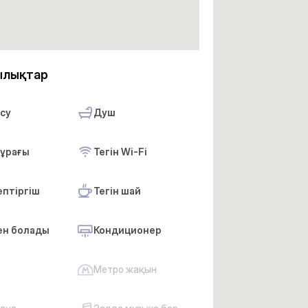
ылықтар
 су
Душ
тұрағы
Тегін Wi-Fi
птіргіш
Тегін шай
ен болады
Кондиционер
Метро жақын