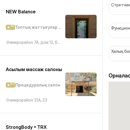
Стретчин
NEW Balance
10
Топтық жаттығулар студиясы
Функцион
микрорайон 7А, дом 12, блок 1 (там же)
Халық би
Асылым массаж салоны
Орналас
9.1
Процедуралық салон
микрорайон 31А, 23
StrongBody • TRX