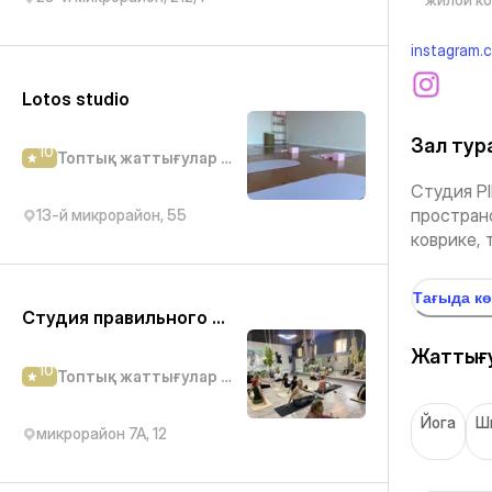
Lotos studio
Зал тур
10
Топтық жаттығулар студиясы
Студия P
пространс
13-й микрорайон, 55
коврике, 
Тағыда к
Студия правильного движения Balance
Жаттығу
10
Топтық жаттығулар студиясы
Йога
Ш
микрорайон 7А, 12