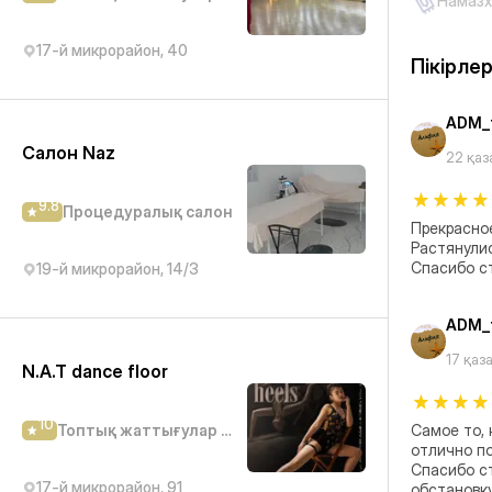
Намазх
17-й микрорайон, 40
Пікірле
ADM_t
Салон Naz
22 қаз
9.8
Процедуралық салон
Прекрасное 
Растянулис
Спасибо ст
19-й микрорайон, 14/3
ADM_t
17 қаз
N.A.T dance floor
10
Топтық жаттығулар студиясы
Самое то, 
отлично по
Спасибо ст
17-й микрорайон, 91
обстановку