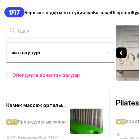
Барлық залдар мен студиялар
Бағалар
Пікірлер
Жұ
Pilates center by Diana Mu
жаттығу түрі
Әйелдерге арналған залдар
Ақтау фитнес студиялары
—
81+
Pilate
Көмек массаж орталығы
9.7
10
3044
Процедуралық салон
29-й микрорайон, 212/1
жилой ко