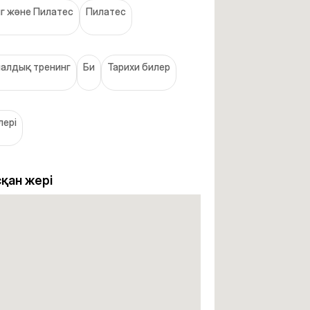
г және Пилатес
Пилатес
алдық тренинг
Би
Тарихи билер
лері
қан жері