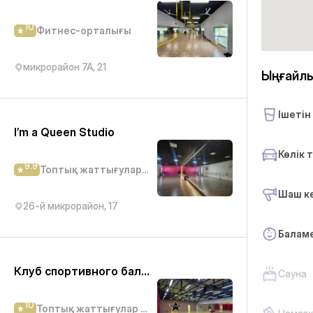
10
Фитнес-орталығы
микрорайон 7А, 21
Ыңғайл
Ішетін
I’m a Queen Studio
Көлік 
9.9
Топтық жаттығулар студиясы
Шаш ке
26-й микрорайон, 17
Балам
Клуб спортивного бального танца Formation
Сауна
10
Топтық жаттығулар студиясы