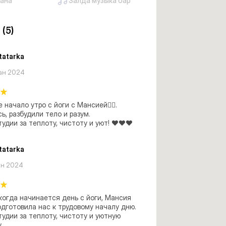
ана
Залда музыка бар
р
(5)
atarka
ан 2024
начало утро с йоги с Мансией🧘‍♀️. 
ь, разбудили тело и разум. 

удии за теплоту, чистоту и уют! ♥️♥️♥️
atarka
ан 2024
когда начинается день с йоги, Мансия 
дготовила нас к трудовому началу дню. 
удии за теплоту, чистоту и уютную 
.