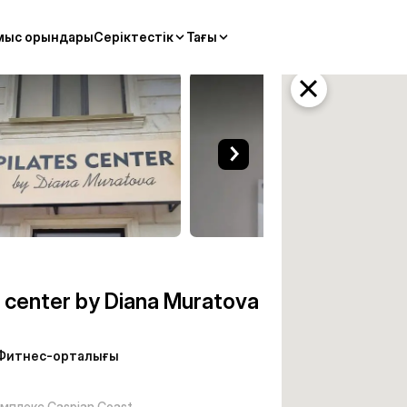
мыс орындары
Серіктестік
Тағы
ratova — Фитнес-орталығы Ақт
s center by Diana Muratova
Фитнес-орталығы
мплекс Caspian Coast