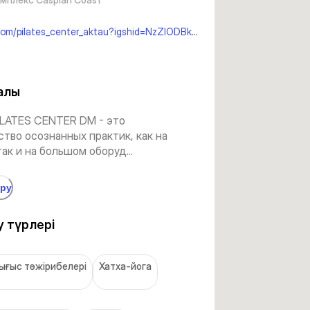
instagram.com/pilates_center_aktau?igshid=NzZlODBkYWE4Ng==
алы
ILATES CENTER DM - это
тво осознанных практик, как на
так и на большом оборуд...
өру
 түрлері
ығыс тәжірибелері
Хатха-йога