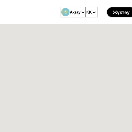
Ақтау
KK
Жүктеу
ау