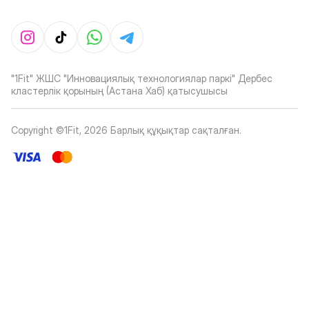
"1Fit" ЖШС "Инновациялық технологиялар паркі" Дербес
кластерлік қорының (Астана Хаб) қатысушысы
Copyright ©1Fit,
2026
Барлық құқықтар сақталған
.