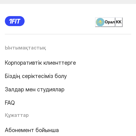
Орал
KK
Ынтымақтастық
Корпоративтік клиенттерге
Біздің серіктесіміз болу
Залдар мен студиялар
FAQ
Құжаттар
Абонемент бойынша