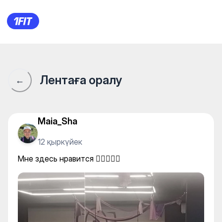
Medina Fitness Studio — Yoga
Лентаға оралу
←
Maia_Sha
12 қыркүйек
Мне здесь нравится 👍🏻🤸🏻‍♀️