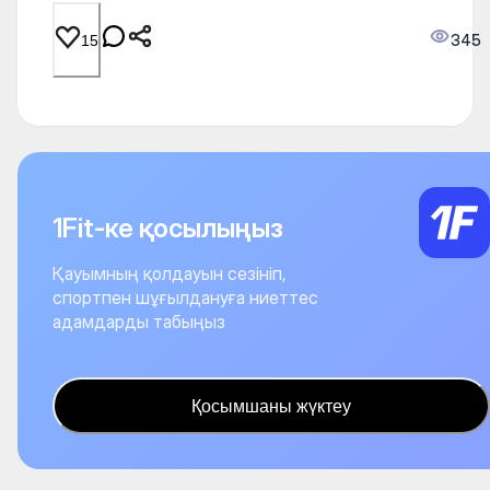
345
15
1Fit-ке қосылыңыз
Қауымның қолдауын сезініп,
спортпен шұғылдануға ниеттес
адамдарды табыңыз
Қосымшаны жүктеу