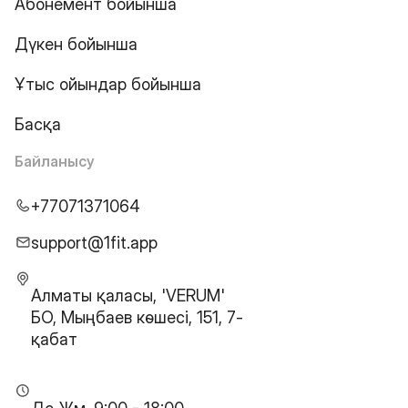
Абонемент бойынша
Дүкен бойынша
Ұтыс ойындар бойынша
Басқа
Байланысу
+77071371064
support@1fit.app
Алматы қаласы, 'VERUM'
БО, Мыңбаев көшесі, 151, 7-
қабат