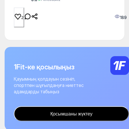
189
2
1Fit-ке қосылыңыз
Қауымның қолдауын сезініп,
спортпен шұғылдануға ниеттес
адамдарды табыңыз
Қосымшаны жүктеу