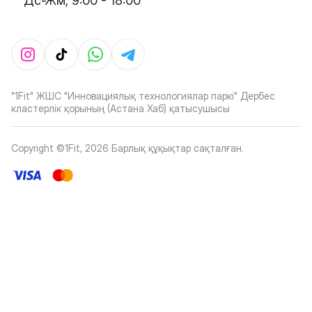
Дс-Жм, 9:00 - 18:00
"1Fit" ЖШС "Инновациялық технологиялар паркі" Дербес
кластерлік қорының (Астана Хаб) қатысушысы
Copyright ©1Fit,
2026
Барлық құқықтар сақталған
.