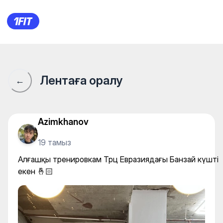
FitnessBlitz — Gym
Лентаға оралу
←
Azimkhanov
19 тамыз
Алғашқы тренировкам Трц Евразиядағы Банзай күшті
екен 🤞🏻