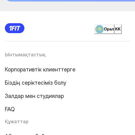
Орал
KK
Ынтымақтастық
Корпоративтік клиенттерге
Біздің серіктесіміз болу
Залдар мен студиялар
FAQ
Құжаттар