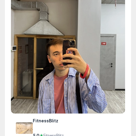
FitnessBlitz
5.0
★
FitnessBlitz